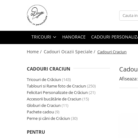
TRICOURI
Cadouri Personalizate
Cadouri Ocazii Speciale
Cani Personalizate
Valentines Day
TRICOURI
HANORACE
CADOURI PERSONALIZ
Sacose si Rucsacuri
8 Martie
Home /
Cadouri Ocazii Speciale /
Cadouri Craciun
Sepci
Cadouri pentru EL
Bluze
Cadouri pentru EA
Cadour
CADOURI CRACIUN
Sorturi de Bucatarie Personalizate
Cadouri Craciun
Afiseaza:
Tricouri de Crăciun
(143)
Magneti de frigider
Pachete cadou
Tablouri si Rame foto de Craciun
(250)
Globuri de Craciun
Puzzle Personalizat
Felicitari Personalizate de Crăciun
(21)
Perne și căni de Crăciun
Accesorii bucătărie de Craciun
(15)
Mousepad Personalizat
Accesorii bucătărie de Craciun
Globuri de Craciun
(11)
Ceasuri Personalizate
Pachete cadou
(9)
Tricouri de Crăciun
Perne și căni de Crăciun
(30)
Rame Foto Personalizate
Tablouri si Rame foto de Craciun
Felicitari Personalizate de Crăciun
Tricouri cu Mesaje
PENTRU