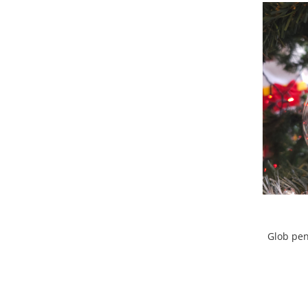
Tricouri Animalute
Tricouri Stari
Tricouri Gameri
Tricouri Mesaje Virale
Tricouri Vesele
Tricouri Zicale Romanesti
Tricouri Copii
Glob pe