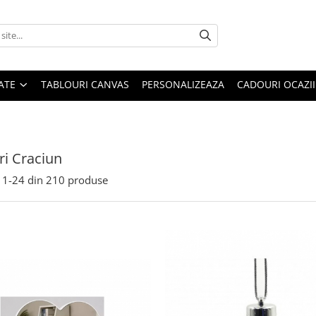
ATE
TABLOURI CANVAS
PERSONALIZEAZA
CADOURI OCAZII
i Craciun
1-
24
din
210
produse