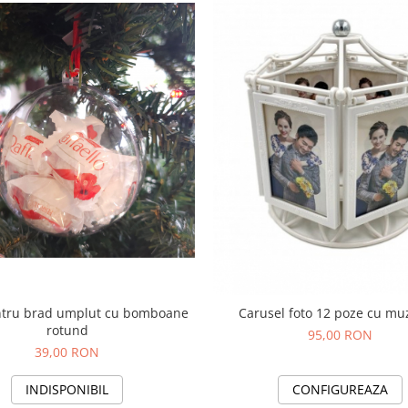
ntru brad umplut cu bomboane
Carusel foto 12 poze cu mu
rotund
95,00 RON
39,00 RON
INDISPONIBIL
CONFIGUREAZA