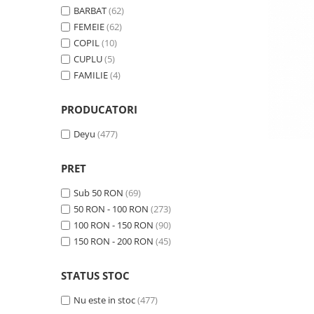
Tricouri Pescari
BARBAT
(62)
Tricouri Mecanici
FEMEIE
(62)
COPIL
(10)
Tricouri Fermieri
CUPLU
(5)
Tricouri Bere
FAMILIE
(4)
Tricouri Auto
PRODUCATORI
Tricouri Rock si Tribal
Tricouri Aniversare
Deyu
(477)
Tricouri Cupluri
PRET
Tricouri Burlaci
Sub 50 RON
(69)
Tricouri Familie
50 RON - 100 RON
(273)
Tricouri Diverse
100 RON - 150 RON
(90)
Tricouri Azi esti Tanar si maine...
150 RON - 200 RON
(45)
Tricouri Motivationale
STATUS STOC
Tricouri Mamici
Nu este in stoc
(477)
Tricouri Pensionari