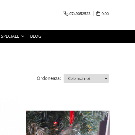
0749052523
0,00
 SPECIALE
BLOG
Ordoneaza: