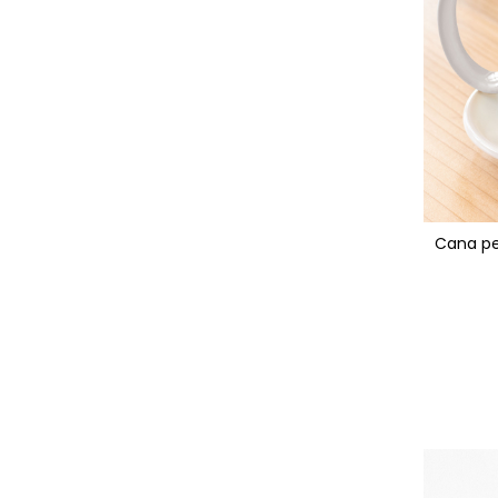
Tricouri Animalute
Tricouri Stari
Tricouri Gameri
Tricouri Mesaje Virale
Tricouri Vesele
Tricouri Zicale Romanesti
Tricouri Copii
Cana pe