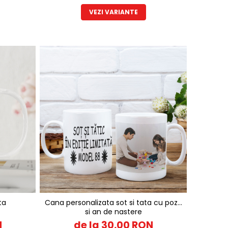
VEZI VARIANTE
ta
Cana personalizata sot si tata cu poza
si an de nastere
N
de la 30,00 RON