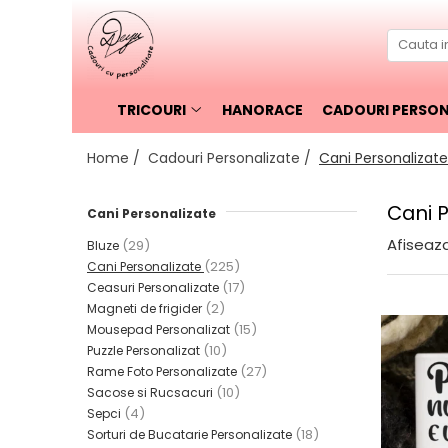
TRICOURI
Cadouri Personalizate
Cadouri Ocazii Speciale
Cani Personalizate
Valentines Day
TRICOURI
HANORACE
CADOURI PERSON
Sacose si Rucsacuri
8 Martie
Home /
Cadouri Personalizate /
Cani Personalizate
Sepci
Cadouri pentru EL
Bluze
Cadouri pentru EA
Cani 
Cani Personalizate
Sorturi de Bucatarie
Cadouri Craciun
Afiseaza
(29)
Bluze
Personalizate
Pachete cadou
(225)
Cani Personalizate
Magneti de frigider
(17)
Globuri de Craciun
Ceasuri Personalizate
(2)
Magneti de frigider
Puzzle Personalizat
Perne și căni de Crăciun
(15)
Mousepad Personalizat
Accesorii bucătărie de Craciun
Mousepad Personalizat
(10)
Puzzle Personalizat
Tricouri de Crăciun
(27)
Rame Foto Personalizate
Ceasuri Personalizate
Tablouri si Rame foto de Craciun
(10)
Sacose si Rucsacuri
Rame Foto Personalizate
(4)
Sepci
Felicitari Personalizate de Crăciun
Tricouri cu Mesaje
(18)
Sorturi de Bucatarie Personalizate