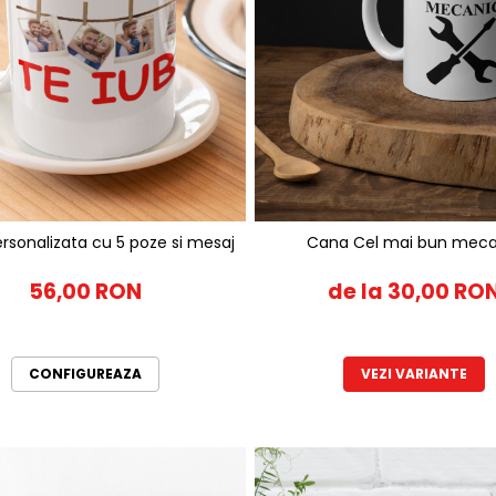
rsonalizata cu 5 poze si mesaj
Cana Cel mai bun meca
56,00 RON
de la 30,00 RO
CONFIGUREAZA
VEZI VARIANTE