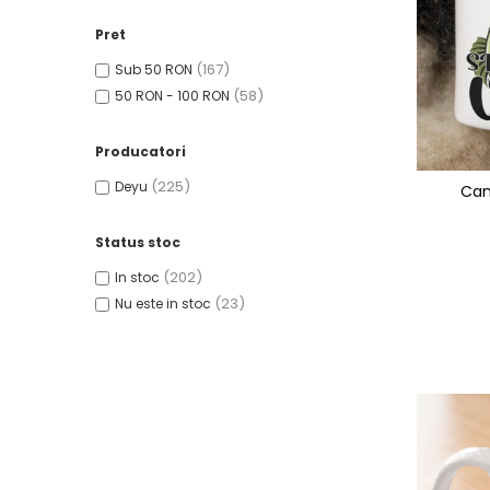
Tricouri Pescari
Pret
Tricouri Mecanici
(167)
Tricouri Fermieri
Sub 50 RON
(58)
50 RON - 100 RON
Tricouri Bere
Tricouri Auto
Producatori
Tricouri Rock si Tribal
(225)
Deyu
Can
Tricouri Aniversare
Tricouri Cupluri
Status stoc
Tricouri Burlaci
(202)
In stoc
(23)
Nu este in stoc
Tricouri Familie
Tricouri Diverse
Tricouri Azi esti Tanar si maine...
Tricouri Motivationale
Tricouri Mamici
Tricouri Pensionari