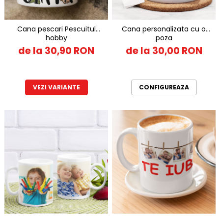
Tricouri Diverse
Tricouri Azi esti Tanar si maine...
Cana pescari Pescuitul
Cana personalizata cu o
Tricouri Motivationale
hobby
poza
Tricouri Mamici
de la 30,90 RON
de la 30,00 RON
Tricouri Pensionari
Tricouri Animalute
VEZI VARIANTE
CONFIGUREAZA
Tricouri Stari
Tricouri Gameri
Tricouri Mesaje Virale
Tricouri Vesele
Tricouri Zicale Romanesti
Tricouri Copii