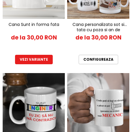
Cana Sunt in forma fata
Cana personalizata sot si
tata cu poza si an de
nastere
de la 30,00 RON
de la 30,00 RON
VEZI VARIANTE
CONFIGUREAZA