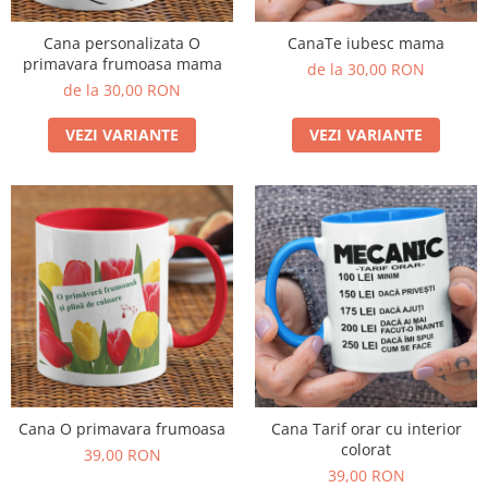
Cana personalizata O
CanaTe iubesc mama
primavara frumoasa mama
de la 30,00 RON
de la 30,00 RON
VEZI VARIANTE
VEZI VARIANTE
Cana O primavara frumoasa
Cana Tarif orar cu interior
colorat
39,00 RON
39,00 RON