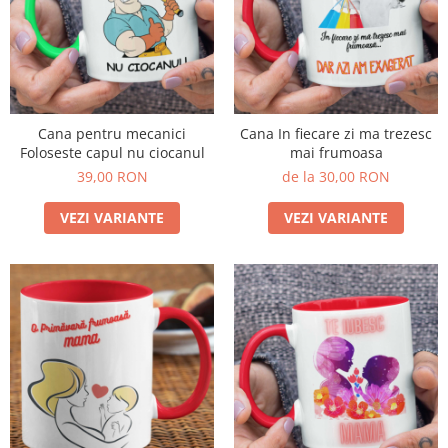
Cana pentru mecanici
Cana In fiecare zi ma trezesc
Foloseste capul nu ciocanul
mai frumoasa
39,00 RON
de la 30,00 RON
VEZI VARIANTE
VEZI VARIANTE