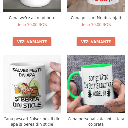
Tricouri Diverse
Tricouri Azi esti Tanar si maine...
Cana we're all mad here
Cana pescari Nu deranjati
Tricouri Motivationale
de la 30,00 RON
de la 30,00 RON
Tricouri Mamici
Tricouri Pensionari
VEZI VARIANTE
VEZI VARIANTE
Tricouri Animalute
Tricouri Stari
Tricouri Gameri
Tricouri Mesaje Virale
Tricouri Vesele
Tricouri Zicale Romanesti
Tricouri Copii
Cana pescari Salvez pestii din
Cana personalizata sot si tata
apa si berea din sticle
colorata