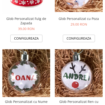
Tricouri Diverse
Tricouri Azi esti Tanar si maine...
Tricouri Motivationale
Glob Personalizat cu Poza
Glob Personalizat Fulg de
Zapada
Tricouri Mamici
29,00 RON
39,00 RON
Tricouri Pensionari
Tricouri Animalute
CONFIGUREAZA
CONFIGUREAZA
Tricouri Stari
Tricouri Gameri
Tricouri Mesaje Virale
Tricouri Vesele
Tricouri Zicale Romanesti
Tricouri Copii
Glob Personalizat cu Nume
Glob Personalizat Ren cu