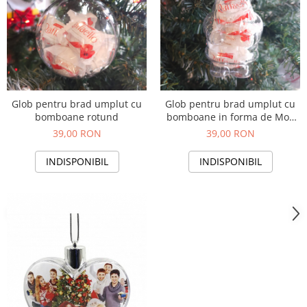
Glob pentru brad umplut cu
Glob pentru brad umplut cu
bomboane rotund
bomboane in forma de Mos
Craciun - Copie
39,00 RON
39,00 RON
INDISPONIBIL
INDISPONIBIL