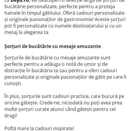
La
Deyu.ro
, vei descoperi o selecție largă de șorțuri de
bucătărie personalizate, perfecte pentru a proteja
hainele în timpul gătitului. Oferă cadouri personalizate
și originale pasionaților de gastronomie! Aceste șorțuri
pot fi personalizate cu numele destinatarului și cu un
mesaj la alegerea ta.
Șorțuri de bucătărie cu mesaje amuzante
Șorțurile de bucătărie cu mesaje amuzante sunt
perfecte pentru a adăuga o notă de umor și de
distracție în bucătăria ta sau pentru a oferi cadouri
personalizate și originale pasionaților de gătit pe care îi
cunoști.
În plus, șorțurile sunt cadouri practice, care bucură pe
oricine gătește. Crede-ne, niciodată nu poți avea prea
multe șorțuri curate atunci când gătești pentru cei
dragi!
Poftă mare la cadouri inspirate!