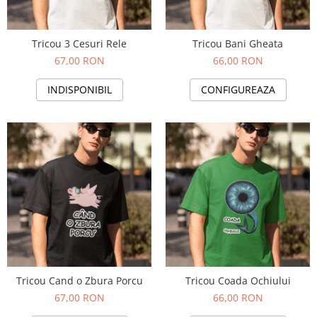
Tricouri Diverse
Tricouri Azi esti Tanar si maine...
Tricou 3 Cesuri Rele
Tricou Bani Gheata
Tricouri Motivationale
67,00 RON
66,00 RON
Tricouri Mamici
INDISPONIBIL
CONFIGUREAZA
Tricouri Pensionari
Tricouri Animalute
Tricouri Stari
Tricouri Gameri
Tricouri Mesaje Virale
Tricouri Vesele
Tricouri Zicale Romanesti
Tricouri Copii
Tricou Cand o Zbura Porcu
Tricou Coada Ochiului
67,00 RON
66,00 RON