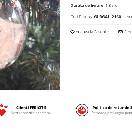
Durata de livrare:
1-3 zile
Cod Produs:
GLBGAL-2160
Ai
Adauga la Favorite
Cere 
Clienti FERICITI!
Politica de retur de 3
Vezi recenziile acestora.
Perioada prelungita pent