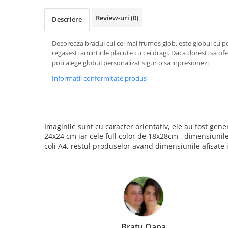
Tricouri Animalute
Review-uri
(0)
Descriere
Tricouri Stari
Tricouri Gameri
Decoreaza bradul cul cel mai frumos glob, este globul cu po
regasesti amintirile placute cu cei dragi. Daca doresti sa of
Tricouri Mesaje Virale
poti alege globul personalizat sigur o sa inpresionezi
Tricouri Vesele
Informatii conformitate produs
Tricouri Zicale Romanesti
Tricouri Copii
Imaginile sunt cu caracter orientativ, ele au fost ge
24x24 cm iar cele full color de 18x28cm , dimensiunil
coli A4, restul produselor avand dimensiunile afisate 
Bratu Oana