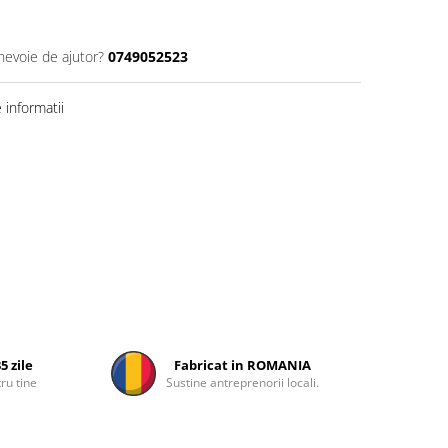
 nevoie de ajutor?
0749052523
informatii
5 zile
Fabricat in ROMANIA
ru tine
Sustine antreprenorii locali.