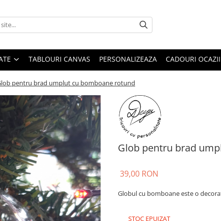
ATE
TABLOURI CANVAS
PERSONALIZEAZA
CADOURI OCAZII
lob pentru brad umplut cu bomboane rotund
Glob pentru brad ump
39,00 RON
Globul cu bomboane este o decorati
STOC EPUIZAT