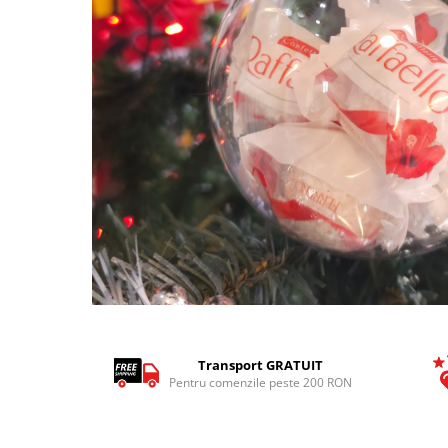
Tricouri Pescari
Tricouri Mecanici
Tricouri Fermieri
Tricouri Bere
Tricouri Auto
Tricouri Rock si Tribal
Tricouri Aniversare
Tricouri Cupluri
Tricouri Burlaci
Tricouri Familie
Tricouri Diverse
Distribuie
pe
Tricouri Azi esti Tanar si maine...
Facebook
Transport GRATUIT
Tricouri Motivationale
Pentru comenzile peste 200 RON
Tricouri Mamici
Tricouri Pensionari