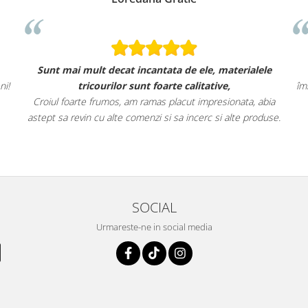
Sunt mai mult decat incantata de ele, materialele
ni!
tricourilor sunt foarte calitative,
îm
Croiul foarte frumos, am ramas placut impresionata, abia
astept sa revin cu alte comenzi si sa incerc si alte produse.
SOCIAL
Urmareste-ne in social media