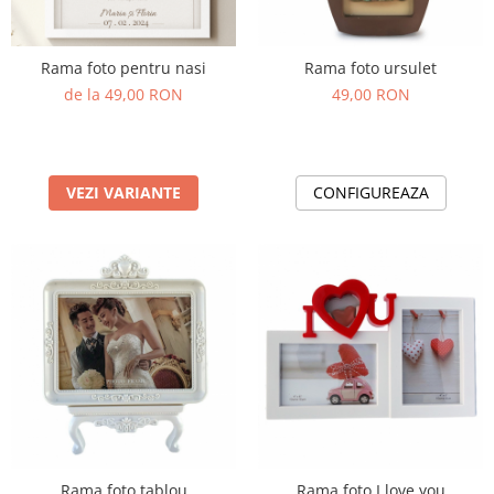
Tricouri Diverse
Tricouri Azi esti Tanar si maine...
Rama foto pentru nasi
Rama foto ursulet
Tricouri Motivationale
de la 49,00 RON
49,00 RON
Tricouri Mamici
Tricouri Pensionari
Tricouri Animalute
VEZI VARIANTE
CONFIGUREAZA
Tricouri Stari
Tricouri Gameri
Tricouri Mesaje Virale
Tricouri Vesele
Tricouri Zicale Romanesti
Tricouri Copii
Rama foto tablou
Rama foto I love you