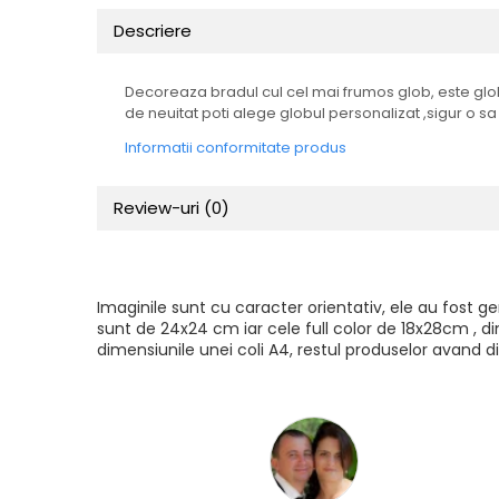
Tricouri Animalute
Descriere
Tricouri Stari
Tricouri Gameri
Decoreaza bradul cul cel mai frumos glob, este globu
de neuitat poti alege globul personalizat ,sigur o sa
Tricouri Mesaje Virale
Informatii conformitate produs
Tricouri Vesele
Tricouri Zicale Romanesti
Review-uri
(0)
Tricouri Copii
Imaginile sunt cu caracter orientativ, ele au fost 
sunt de 24x24 cm iar cele full color de 18x28cm , di
dimensiunile unei coli A4, restul produselor avand di