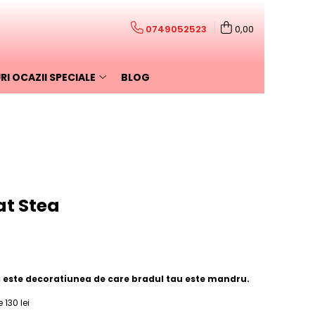
0749052523
0,00
I OCAZII SPECIALE
BLOG
at Stea
a este decoratiunea de care bradul tau este mandru.
130 lei