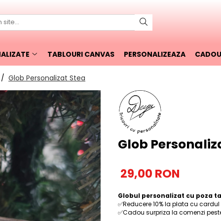
ALIZATE
TABLOURI CANVAS
PERSONALIZEAZA
CADOUR
 /
Glob Personalizat Stea
Glob Personaliz
29,00 RON
Globul personalizat cu poza t
✅Reducere 10% la plata cu cardul
✅Cadou surpriza la comenzi peste 