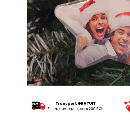
Tricouri Pescari
Tricouri Mecanici
Tricouri Fermieri
Tricouri Bere
Tricouri Auto
Tricouri Rock si Tribal
Tricouri Aniversare
Tricouri Cupluri
Tricouri Burlaci
Tricouri Familie
Tricouri Diverse
Distribuie
pe
Tricouri Azi esti Tanar si maine...
Facebook
Transport GRATUIT
Tricouri Motivationale
Pentru comenzile peste 200 RON
Tricouri Mamici
Tricouri Pensionari