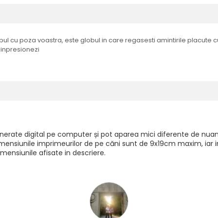
l cu poza voastra, este globul in care regasesti amintirile placute cu
 inpresionezi
generate digital pe computer și pot aparea mici diferente de nuan
mensiunile imprimeurilor de pe căni sunt de 9x19cm maxim, iar imp
mensiunile afisate in descriere.