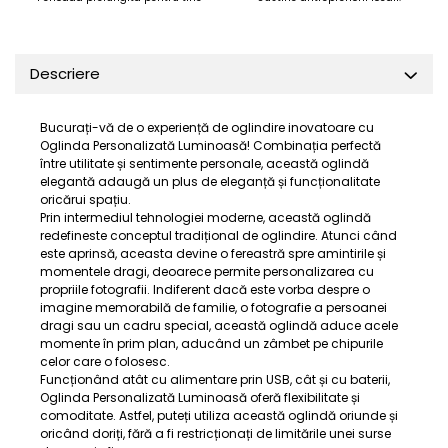
Descriere
Bucurați-vă de o experiență de oglindire inovatoare cu
Oglinda Personalizată Luminoasă! Combinația perfectă
între utilitate și sentimente personale, această oglindă
elegantă adaugă un plus de eleganță și funcționalitate
oricărui spațiu.
Prin intermediul tehnologiei moderne, această oglindă
redefineste conceptul tradițional de oglindire. Atunci când
este aprinsă, aceasta devine o fereastră spre amintirile și
momentele dragi, deoarece permite personalizarea cu
propriile fotografii. Indiferent dacă este vorba despre o
imagine memorabilă de familie, o fotografie a persoanei
dragi sau un cadru special, această oglindă aduce acele
momente în prim plan, aducând un zâmbet pe chipurile
celor care o folosesc.
Funcționând atât cu alimentare prin USB, cât și cu baterii,
Oglinda Personalizată Luminoasă oferă flexibilitate și
comoditate. Astfel, puteți utiliza această oglindă oriunde și
oricând doriți, fără a fi restricționați de limitările unei surse