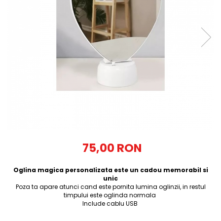
Tricouri Diverse
Tricouri Azi esti Tanar si maine...
Tricouri Motivationale
Tricouri Mamici
Tricouri Pensionari
Tricouri Animalute
Tricouri Stari
Tricouri Gameri
Tricouri Mesaje Virale
Tricouri Vesele
75,00 RON
Tricouri Zicale Romanesti
Oglina magica personalizata este un cadou memorabil si
Tricouri Copii
unic
Poza ta apare atunci cand este pornita lumina oglinzii, in restul
timpului este oglinda normala
Include cablu USB