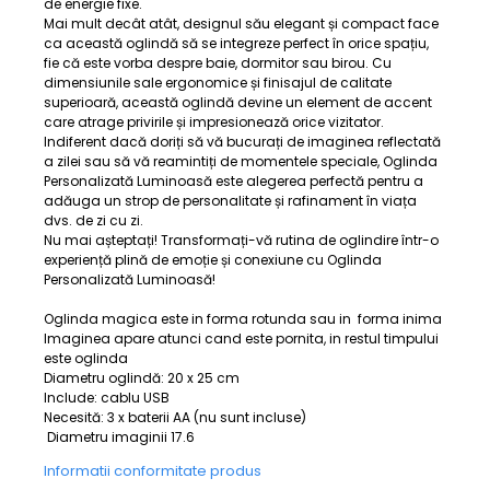
de energie fixe.
Mai mult decât atât, designul său elegant și compact face
ca această oglindă să se integreze perfect în orice spațiu,
fie că este vorba despre baie, dormitor sau birou. Cu
dimensiunile sale ergonomice și finisajul de calitate
superioară, această oglindă devine un element de accent
care atrage privirile și impresionează orice vizitator.
Indiferent dacă doriți să vă bucurați de imaginea reflectată
a zilei sau să vă reamintiți de momentele speciale, Oglinda
Personalizată Luminoasă este alegerea perfectă pentru a
adăuga un strop de personalitate și rafinament în viața
dvs. de zi cu zi.
Nu mai așteptați! Transformați-vă rutina de oglindire într-o
experiență plină de emoție și conexiune cu Oglinda
Personalizată Luminoasă!
Oglinda magica este in forma rotunda sau in forma inima
Imaginea apare atunci cand este pornita, in restul timpului
este oglinda
Diametru oglindă: 20 x 25 cm
Include: cablu USB
Necesită: 3 x baterii AA (nu sunt incluse)
Diametru imaginii 17.6
Informatii conformitate produs