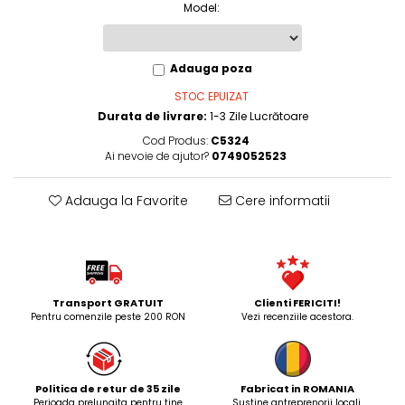
Model
:
Adauga poza
STOC EPUIZAT
Durata de livrare:
1-3 Zile Lucrătoare
Cod Produs:
C5324
Ai nevoie de ajutor?
0749052523
Adauga la Favorite
Cere informatii
Transport GRATUIT
Clienti FERICITI!
Pentru comenzile peste 200 RON
Vezi recenziile acestora.
Politica de retur de 35 zile
Fabricat in ROMANIA
Perioada prelungita pentru tine
Sustine antreprenorii locali.