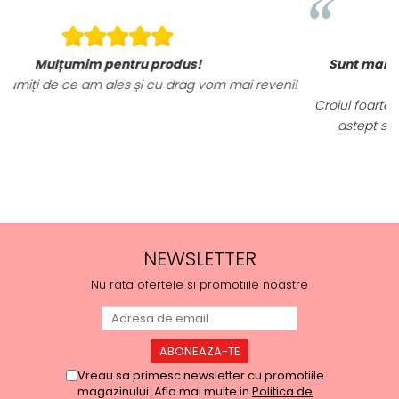
Sunt mai mult decat incantata de ele, materia
mai reveni!
tricourilor sunt foarte calitative,
Croiul foarte frumos, am ramas placut impresionata
astept sa revin cu alte comenzi si sa incerc si a
produse.
NEWSLETTER
Nu rata ofertele si promotiile noastre
Vreau sa primesc newsletter cu promotiile
magazinului. Afla mai multe in
Politica de