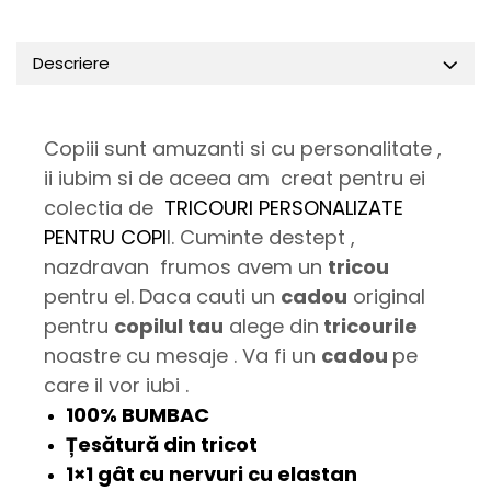
Descriere
Copiii sunt amuzanti si cu personalitate ,
ii iubim si de aceea am creat pentru ei
colectia de
TRICOURI PERSONALIZATE
PENTRU COPI
I. Cuminte destept ,
nazdravan frumos avem un
tricou
pentru el. Daca cauti un
cadou
original
pentru
copilul tau
alege din
tricourile
noastre cu mesaje . Va fi un
cadou
pe
care il vor iubi .
100% BUMBAC
Țesătură din tricot
1×1 gât cu nervuri cu elastan