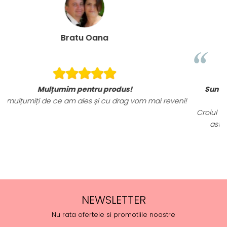
Loredana Gratie
Sunt mai mult decat incantata de ele, material
ai reveni!
tricourilor sunt foarte calitative,
Croiul foarte frumos, am ramas placut impresionata,
astept sa revin cu alte comenzi si sa incerc si al
produse.
NEWSLETTER
Nu rata ofertele si promotiile noastre