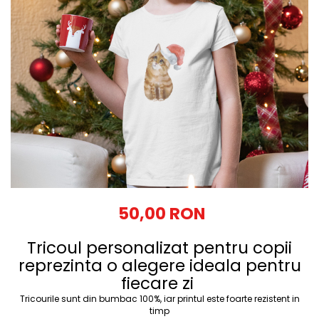
Tricouri Diverse
Tricouri Azi esti Tanar si maine...
Tricouri Motivationale
Tricouri Mamici
Tricouri Pensionari
Tricouri Animalute
Tricouri Stari
Tricouri Gameri
Tricouri Mesaje Virale
Tricouri Vesele
50,00 RON
Tricouri Zicale Romanesti
Tricoul personalizat pentru copii
Tricouri Copii
reprezinta o alegere ideala pentru
fiecare zi
Tricourile sunt din bumbac 100%, iar printul este foarte rezistent in
timp