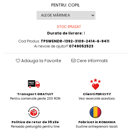
PENTRU
:
COPIL
STOC EPUIZAT
Durata de livrare:
1
Cod Produs:
TPSWENDR-1392-3109-2414-6-9411
Ai nevoie de ajutor?
0749052523
Adauga la Favorite
Cere informatii
Transport GRATUIT
Clienti FERICITI!
Pentru comenzile peste 200 RON
Vezi recenziile acestora.
Politica de retur de 35 zile
Fabricat in ROMANIA
Perioada prelungita pentru tine
Sustine antreprenorii locali.