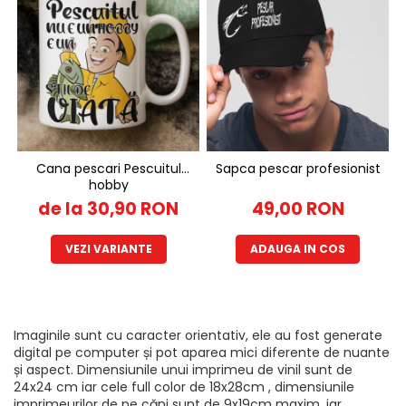
Cana pescari Pescuitul
Sapca pescar profesionist
hobby
de la 30,90 RON
49,00 RON
VEZI VARIANTE
ADAUGA IN COS
Imaginile sunt cu caracter orientativ, ele au fost generate
digital pe computer și pot aparea mici diferente de nuante
și aspect. Dimensiunile unui imprimeu de vinil sunt de
24x24 cm iar cele full color de 18x28cm , dimensiunile
imprimeurilor de pe căni sunt de 9x19cm maxim, iar