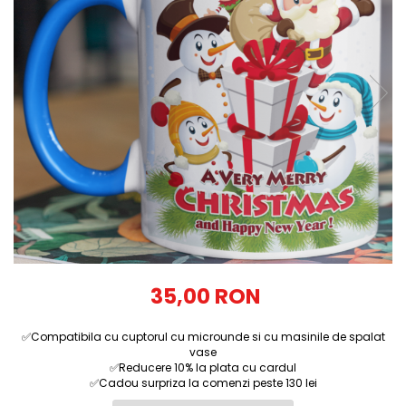
Tricouri Diverse
Tricouri Azi esti Tanar si maine...
Tricouri Motivationale
Tricouri Mamici
Tricouri Pensionari
Tricouri Animalute
Tricouri Stari
Tricouri Gameri
Tricouri Mesaje Virale
Tricouri Vesele
Tricouri Zicale Romanesti
35,00 RON
Tricouri Copii
✅Compatibila cu cuptorul cu microunde si cu masinile de spalat
vase
✅Reducere 10% la plata cu cardul
✅Cadou surpriza la comenzi peste 130 lei