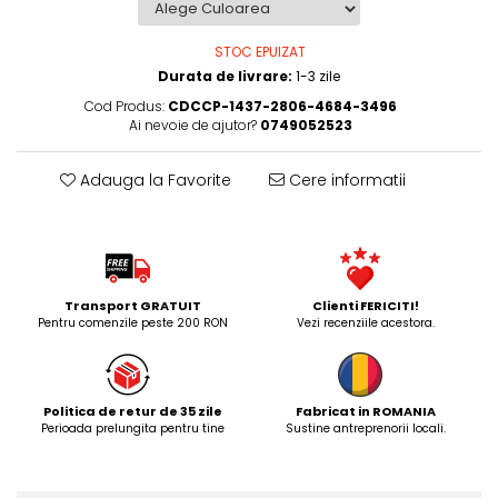
STOC EPUIZAT
Durata de livrare:
1-3 zile
Cod Produs:
CDCCP-1437-2806-4684-3496
Ai nevoie de ajutor?
0749052523
Adauga la Favorite
Cere informatii
Transport GRATUIT
Clienti FERICITI!
Pentru comenzile peste 200 RON
Vezi recenziile acestora.
Politica de retur de 35 zile
Fabricat in ROMANIA
Perioada prelungita pentru tine
Sustine antreprenorii locali.