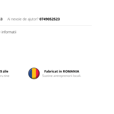
43
Ai nevoie de ajutor?
0749052523
informatii
5 zile
Fabricat in ROMANIA
ru tine
Sustine antreprenorii locali.