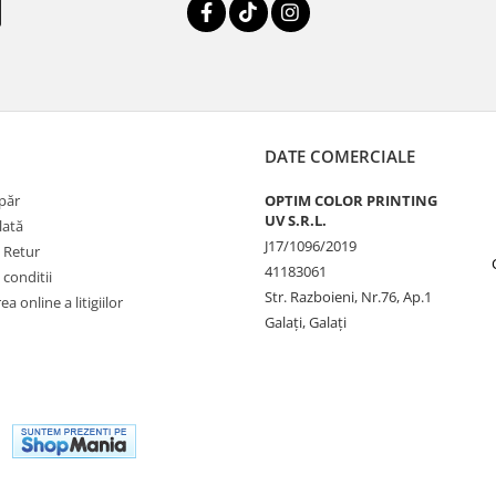
DATE COMERCIALE
păr
OPTIM COLOR PRINTING
UV S.R.L.
lată
J17/1096/2019
e Retur
41183061
 conditii
Str. Razboieni, Nr.76, Ap.1
a online a litigiilor
Galați, Galați