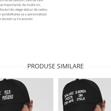
b formă de cadouri, care de care
ai importantă, de multe ori,
adoului tău alege alaturi de cadou
im posibilitatea sa o personalizezi
doresti sa il transmiti.
PRODUSE SIMILARE