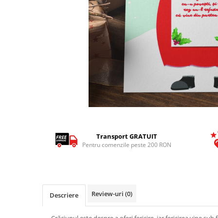
Tricouri Pescari
Tricouri Mecanici
Tricouri Fermieri
Tricouri Bere
Tricouri Auto
Tricouri Rock si Tribal
Tricouri Aniversare
Tricouri Cupluri
Distribuie
Tricouri Burlaci
pe
Facebook
Transport GRATUIT
Tricouri Familie
Pentru comenzile peste 200 RON
Tricouri Diverse
Tricouri Azi esti Tanar si maine...
Tricouri Motivationale
Review-uri
(0)
Descriere
Tricouri Mamici
Tricouri Pensionari