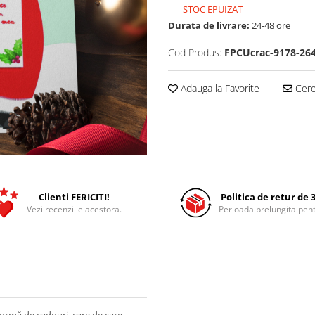
STOC EPUIZAT
Durata de livrare:
24-48 ore
Cod Produs:
FPCUcrac-9178-26
Adauga la Favorite
Cere 
Clienti FERICITI!
Politica de retur de 3
Vezi recenziile acestora.
Perioada prelungita pent