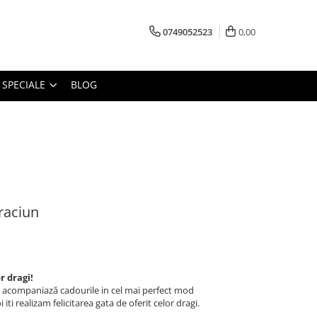
0749052523
0,00
 SPECIALE
BLOG
raciun
r dragi!
n acompaniază cadourile in cel mai perfect mod
iti realizam felicitarea gata de oferit celor dragi.