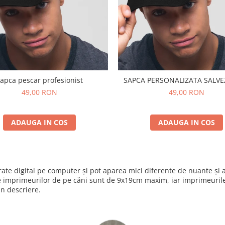
apca pescar profesionist
SAPCA PERSONALI
49,00 RON
49,00 RON
ADAUGA IN COS
ADAUGA IN COS
nerate digital pe computer și pot aparea mici diferente de nuante ș
e imprimeurilor de pe căni sunt de 9x19cm maxim, iar imprimeurile 
in descriere.