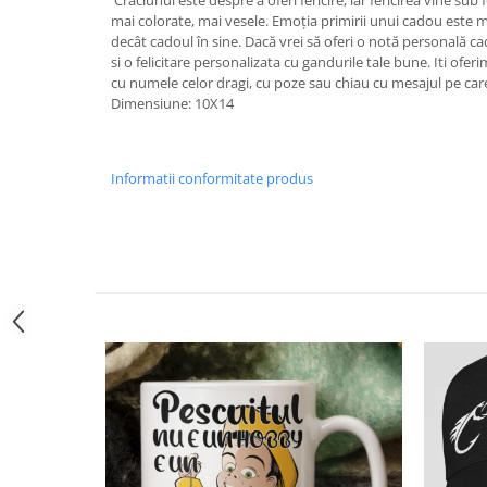
Crăciunul este despre a oferi fericire, iar fericirea vine su
Tricouri Animalute
mai colorate, mai vesele. Emoția primirii unui cadou este m
decât cadoul în sine. Dacă vrei să oferi o notă personală c
Tricouri Stari
si o felicitare personalizata cu gandurile tale bune. Iti ofer
cu numele celor dragi, cu poze sau chiau cu mesajul pe care 
Tricouri Gameri
Dimensiune: 10X14
Tricouri Mesaje Virale
Tricouri Vesele
Informatii conformitate produs
Tricouri Zicale Romanesti
Tricouri Copii