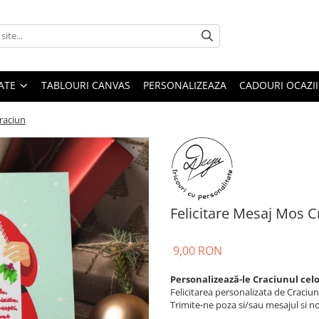
ATE
TABLOURI CANVAS
PERSONALIZEAZA
CADOURI OCAZII
raciun
Felicitare Mesaj Mos C
9,00 RON
Personalizează-le Craciunul celo
Felicitarea personalizata de Craciu
Trimite-ne poza si/sau mesajul si noi 