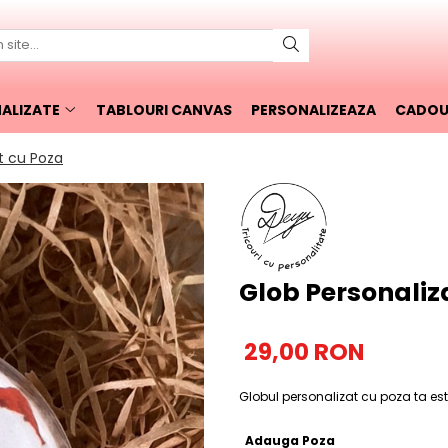
ALIZATE
TABLOURI CANVAS
PERSONALIZEAZA
CADOUR
t cu Poza
Glob Personaliz
29,00 RON
Globul personalizat cu poza ta es
Adauga Poza