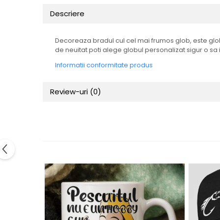
Tricouri Animalute
Descriere
Tricouri Stari
Tricouri Gameri
Decoreaza bradul cul cel mai frumos glob, este globu
de neuitat poti alege globul personalizat sigur o sa
Tricouri Mesaje Virale
Informatii conformitate produs
Tricouri Vesele
Tricouri Zicale Romanesti
Review-uri
(0)
Tricouri Copii