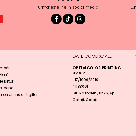
Urmareste-ne in social media
Lun
DATE COMERCIALE
mpăr
OPTIM COLOR PRINTING
UV S.R.L.
 Plată
J17/1096/2019
de Retur
41183061
i conditii
Str. Razboieni, Nr.76, Ap.1
rea online a litigiilor
Galați, Galați