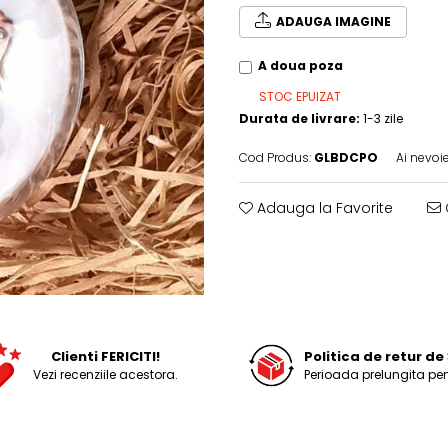
ADAUGA IMAGINE
A doua poza
STOC EPUIZAT
Durata de livrare:
1-3 zile
Cod Produs:
GLBDCPO
Ai nevoie
Adauga la Favorite
Clienti FERICITI!
Politica de retur de 
Vezi recenziile acestora.
Perioada prelungita pen