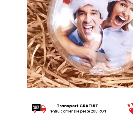
Tricouri Pescari
Tricouri Mecanici
Tricouri Fermieri
Tricouri Bere
Tricouri Auto
Tricouri Rock si Tribal
Tricouri Aniversare
Tricouri Cupluri
Tricouri Burlaci
Tricouri Familie
Tricouri Diverse
Distribuie
pe
Tricouri Azi esti Tanar si maine...
Facebook
Transport GRATUIT
Tricouri Motivationale
Pentru comenzile peste 200 RON
Tricouri Mamici
Tricouri Pensionari