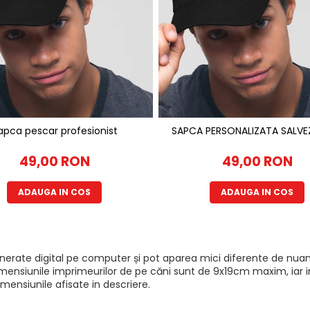
apca pescar profesionist
SAPCA PERSONALI
49,00 RON
49,00 RON
ADAUGA IN COS
ADAUGA IN COS
generate digital pe computer și pot aparea mici diferente de nuan
mensiunile imprimeurilor de pe căni sunt de 9x19cm maxim, iar imp
mensiunile afisate in descriere.