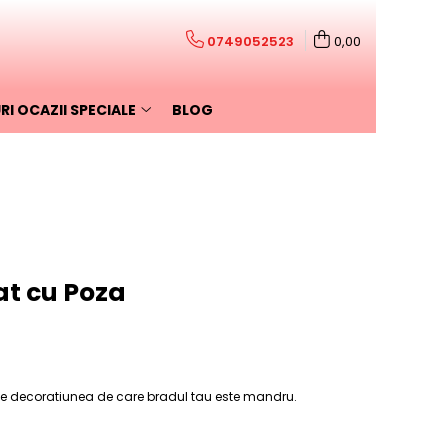
0749052523
0,00
I OCAZII SPECIALE
BLOG
at cu Poza
te decoratiunea de care bradul tau este mandru.