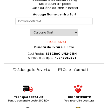
-Decoratiuni din pâslă
-Cutie cu lână de lemn in interior
Adauga Nume pentru Sort
STOC EPUIZAT
Durata de livrare:
1-3 zile
Cod Produs:
SETCRACIUN2-7164
Ai nevoie de ajutor?
0749052523
Adauga la Favorite
Cere informatii
Transport GRATUIT
Clienti FERICITI!
Pentru comenzile peste 200 RON
Vezi recenziile acestora.