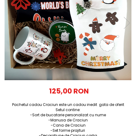
Tricouri Diverse
Tricouri Azi esti Tanar si maine...
Tricouri Motivationale
Tricouri Mamici
Tricouri Pensionari
Tricouri Animalute
Tricouri Stari
Tricouri Gameri
Tricouri Mesaje Virale
Tricouri Vesele
125,00 RON
Tricouri Zicale Romanesti
Pachetul cadou Craciun este un cadou inedit gata de oferit
Tricouri Copii
Setul contine:
-Sort de bucatarie personalizat cu nume
-Manusa de Craciun
-Cana de Craciun
-Set forme prajituri
-Decoratiune de Craciun carlig