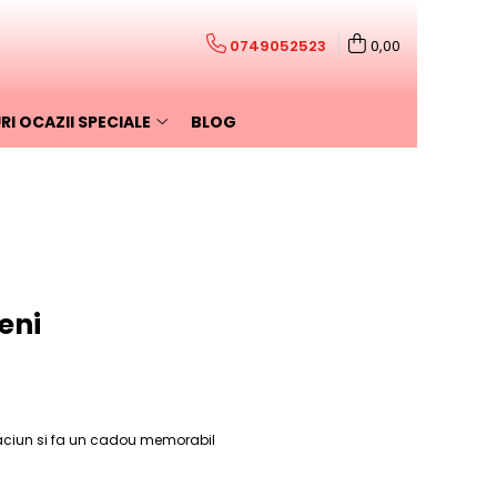
0749052523
0,00
I OCAZII SPECIALE
BLOG
eni
raciun si fa un cadou memorabil