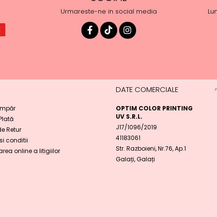
Urmareste-ne in social media
Lun
DATE COMERCIALE
mpăr
OPTIM COLOR PRINTING
UV S.R.L.
 Plată
J17/1096/2019
de Retur
41183061
i conditii
Str. Razboieni, Nr.76, Ap.1
rea online a litigiilor
Galați, Galați