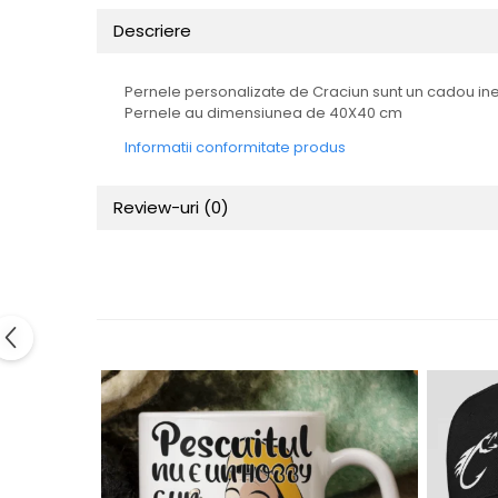
Tricouri Animalute
Descriere
Tricouri Stari
Tricouri Gameri
Pernele personalizate de Craciun sunt un cadou ined
Pernele au dimensiunea de 40X40 cm
Tricouri Mesaje Virale
Informatii conformitate produs
Tricouri Vesele
Tricouri Zicale Romanesti
Review-uri
(0)
Tricouri Copii