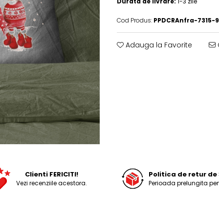
Durata de livrare:
1-3 zile
Cod Produs:
PPDCRAnfra-7315-9
Adauga la Favorite
Clienti FERICITI!
Politica de retur de 
Vezi recenziile acestora.
Perioada prelungita pen