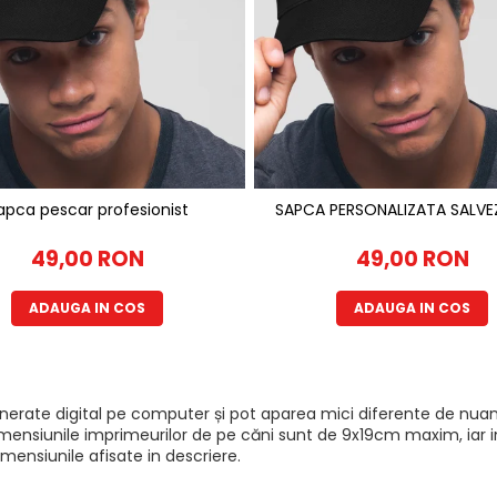
apca pescar profesionist
SAPCA PERSONALI
49,00 RON
49,00 RON
ADAUGA IN COS
ADAUGA IN COS
generate digital pe computer și pot aparea mici diferente de nuan
mensiunile imprimeurilor de pe căni sunt de 9x19cm maxim, iar imp
mensiunile afisate in descriere.