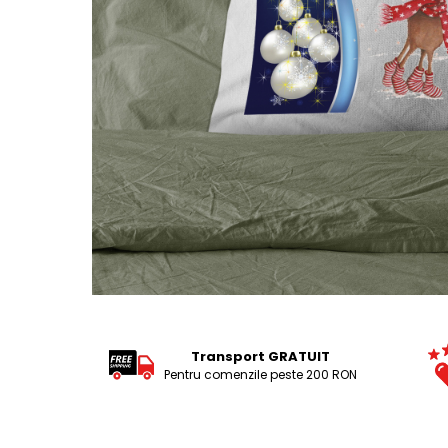
Tricouri Pescari
Tricouri Mecanici
Tricouri Fermieri
Tricouri Bere
Tricouri Auto
Tricouri Rock si Tribal
Tricouri Aniversare
Tricouri Cupluri
Tricouri Burlaci
Tricouri Familie
Tricouri Diverse
Distribuie
pe
Tricouri Azi esti Tanar si maine...
Facebook
Transport GRATUIT
Tricouri Motivationale
Pentru comenzile peste 200 RON
Tricouri Mamici
Tricouri Pensionari