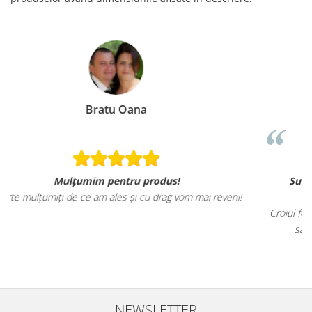
Loredana Gratie
Sunt mai mult decat incantata de ele, materiale
i reveni!
tricourilor sunt foarte calitative,
Croiul foarte frumos, am ramas placut impresionata, abia
sa revin cu alte comenzi si sa incerc si alte produse
NEWSLETTER