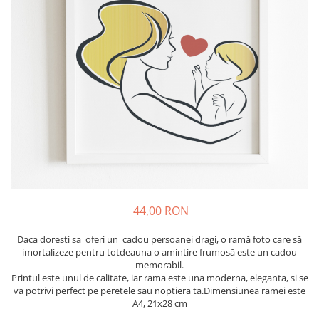
Tricouri Diverse
Tricouri Azi esti Tanar si maine...
Tricouri Motivationale
Tricouri Mamici
Tricouri Pensionari
Tricouri Animalute
Tricouri Stari
Tricouri Gameri
Tricouri Mesaje Virale
Tricouri Vesele
44,00 RON
Tricouri Zicale Romanesti
Daca doresti sa oferi un cadou persoanei dragi, o ramă foto care să
Tricouri Copii
imortalizeze pentru totdeauna o amintire frumosă este un cadou
memorabil.
Printul este unul de calitate, iar rama este una moderna, eleganta, si se
va potrivi perfect pe peretele sau noptiera ta.Dimensiunea ramei este
A4, 21x28 cm