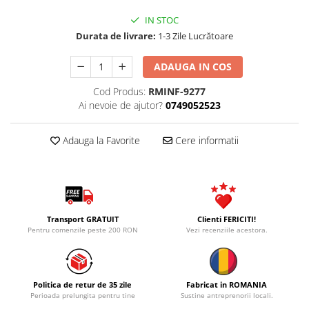
IN STOC
Durata de livrare:
1-3 Zile Lucrătoare
ADAUGA IN COS
Cod Produs:
RMINF-9277
Ai nevoie de ajutor?
0749052523
Adauga la Favorite
Cere informatii
Transport GRATUIT
Clienti FERICITI!
Pentru comenzile peste 200 RON
Vezi recenziile acestora.
Politica de retur de 35 zile
Fabricat in ROMANIA
Perioada prelungita pentru tine
Sustine antreprenorii locali.