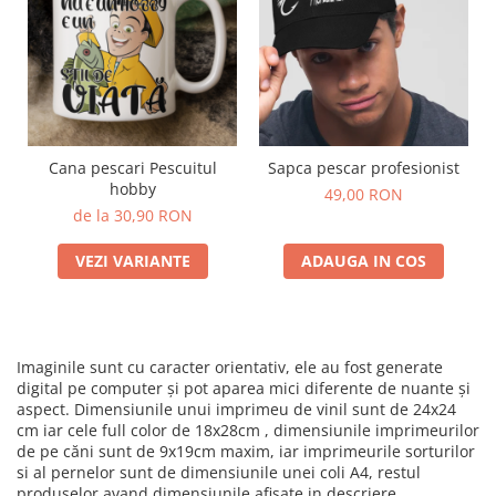
Cana pescari Pescuitul
Sapca pescar profesionist
hobby
49,00 RON
de la 30,90 RON
VEZI VARIANTE
ADAUGA IN COS
Imaginile sunt cu caracter orientativ, ele au fost generate
digital pe computer și pot aparea mici diferente de nuante și
aspect. Dimensiunile unui imprimeu de vinil sunt de 24x24
cm iar cele full color de 18x28cm , dimensiunile imprimeurilor
de pe căni sunt de 9x19cm maxim, iar imprimeurile sorturilor
si al pernelor sunt de dimensiunile unei coli A4, restul
produselor avand dimensiunile afisate in descriere.