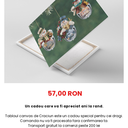
Tricouri Diverse
Tricouri Azi esti Tanar si maine...
Tricouri Motivationale
Tricouri Mamici
Tricouri Pensionari
Tricouri Animalute
Tricouri Stari
Tricouri Gameri
Tricouri Mesaje Virale
Tricouri Vesele
Tricouri Zicale Romanesti
57,00 RON
Tricouri Copii
Un cadou care va fi apreciat ani la rand.
Tabloul canvas de Craciun este un cadou special pentru cei dragi.
Comanda nu va fi procesata fara confirmarea ta.
Transport gratuit la comenzi peste 200 lei