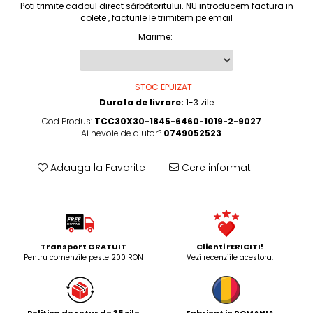
Poti trimite cadoul direct sărbătoritului. NU introducem factura in
colete , facturile le trimitem pe email
Marime
:
STOC EPUIZAT
Durata de livrare:
1-3 zile
Cod Produs:
TCC30X30-1845-6460-1019-2-9027
Ai nevoie de ajutor?
0749052523
Adauga la Favorite
Cere informatii
Transport GRATUIT
Clienti FERICITI!
Pentru comenzile peste 200 RON
Vezi recenziile acestora.
Politica de retur de 35 zile
Fabricat in ROMANIA