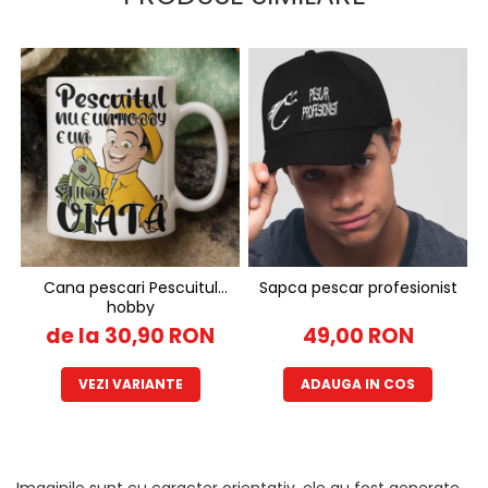
Cana pescari Pescuitul
Sapca pescar profesionist
hobby
de la 30,90 RON
49,00 RON
VEZI VARIANTE
ADAUGA IN COS
Imaginile sunt cu caracter orientativ, ele au fost generate