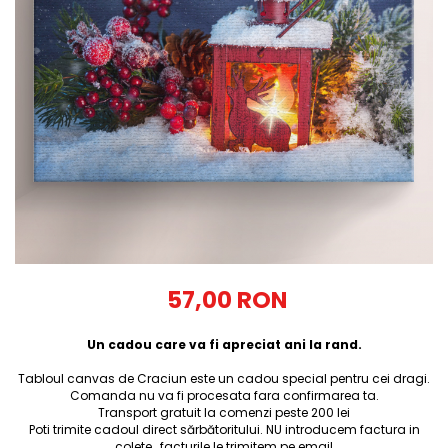
Tricouri Diverse
Tricouri Azi esti Tanar si maine...
Tricouri Motivationale
Tricouri Mamici
Tricouri Pensionari
Tricouri Animalute
Tricouri Stari
Tricouri Gameri
Tricouri Mesaje Virale
Tricouri Vesele
57,00 RON
Tricouri Zicale Romanesti
Un cadou care va fi apreciat ani la rand.
Tricouri Copii
Tabloul canvas de Craciun este un cadou special pentru cei dragi.
Comanda nu va fi procesata fara confirmarea ta.
Transport gratuit la comenzi peste 200 lei
Poti trimite cadoul direct sărbătoritului. NU introducem factura in
colete , facturile le trimitem pe email