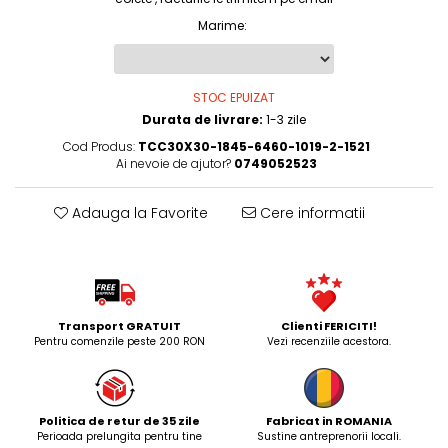
Marime
:
STOC EPUIZAT
Durata de livrare:
1-3 zile
Cod Produs:
TCC30X30-1845-6460-1019-2-1521
Ai nevoie de ajutor?
0749052523
Adauga la Favorite
Cere informatii
Transport GRATUIT
Clienti FERICITI!
Pentru comenzile peste 200 RON
Vezi recenziile acestora.
Politica de retur de 35 zile
Fabricat in ROMANIA
Perioada prelungita pentru tine
Sustine antreprenorii locali.