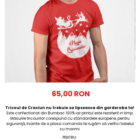
Tricouri Diverse
Tricouri Azi esti Tanar si maine...
Tricouri Motivationale
Tricouri Mamici
Tricouri Pensionari
Tricouri Animalute
Tricouri Stari
Tricouri Gameri
Tricouri Mesaje Virale
Tricouri Vesele
65,00 RON
Tricouri Zicale Romanesti
Tricoul de Craciun nu trebuie sa lipseasca din garderoba ta!
Tricouri Copii
Este confectionat din Bumbac 100% iar printul este rezistent in timp.
Măsurile tricourilor corespund cu standardele europene, pentru
siguranţă, înainte de a plasa comanda te rugăm să verifici tabelul
cu marimi.
PENTRU
: