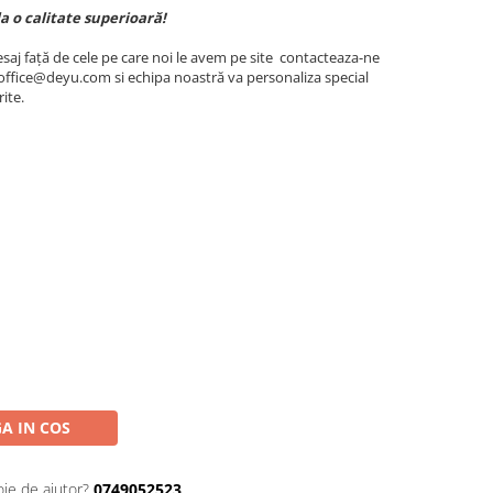
la o calitate superioară!
esaj față de cele pe care noi le avem pe site contacteaza-ne
ffice@deyu.com si echipa noastră va personaliza special
ite.
A IN COS
oie de ajutor?
0749052523