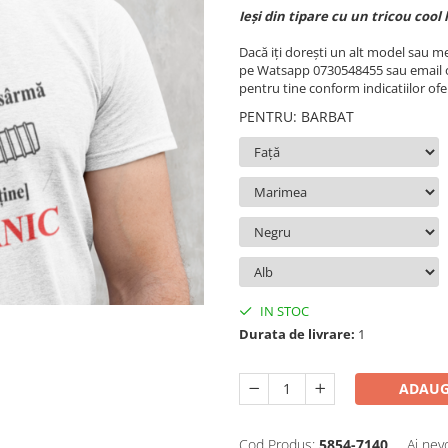
Ieși din tipare cu un tricou cool 
Dacă iți dorești un alt model sau m
pe Watsapp 0730548455 sau email o
pentru tine conform indicatiilor ofer
PENTRU
:
BARBAT
IN STOC
Durata de livrare:
1
ADAUG
Cod Produs:
5854-7140
Ai nev