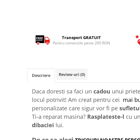
Tricouri Animalute
Tricouri Stari
Tricouri Gameri
Tricouri Mesaje Virale
Transport GRATUIT
Pentru comenzile peste 200 RON
Tricouri Vesele
Tricouri Zicale Romanesti
Tricouri Copii
Review-uri
(0)
Descriere
Daca doresti sa faci un
cadou
unui priet
locul potrivit! Am creat pentru cei
mai bu
personalizate care sigur vor fi pe
sufletul
Ti-a reparat masina?
Rasplateste-l
cu un
dibaciei
lui.
De ce sa alegi