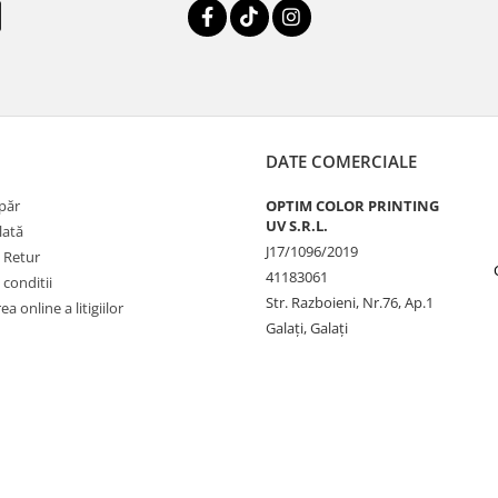
DATE COMERCIALE
păr
OPTIM COLOR PRINTING
UV S.R.L.
lată
J17/1096/2019
e Retur
41183061
 conditii
Str. Razboieni, Nr.76, Ap.1
a online a litigiilor
Galați, Galați