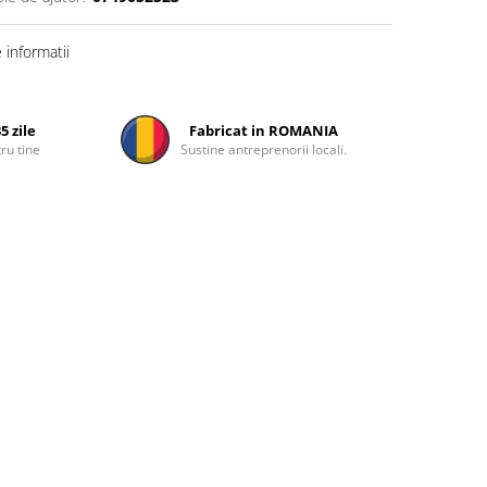
informatii
5 zile
Fabricat in ROMANIA
ru tine
Sustine antreprenorii locali.