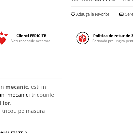
Adauga la Favorite
Cere 
Clienti FERICITI!
Politica de retur de 3
Vezi recenziile acestora.
Perioada prelungita pent
en
mecanic
, esti in
ni mecanici
tricourile
 lor
.
 tricou pe masura