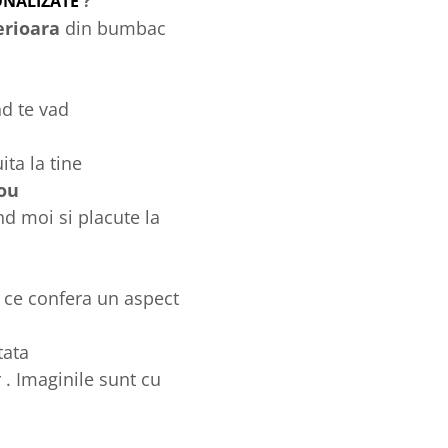
ONALIZATE
?
erioara
din bumbac
nd te vad
ta la tine
ou
d moi si placute la
 ce confera un aspect
tata
 . Imaginile sunt cu