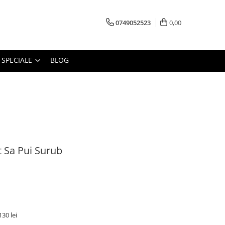
0749052523
0,00
 SPECIALE
BLOG
t Sa Pui Surub
30 lei