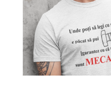
Tricouri Pescari
Tricouri Mecanici
Tricouri Fermieri
Tricouri Bere
Tricouri Auto
Tricouri Rock si Tribal
Tricouri Aniversare
Tricouri Cupluri
Tricouri Burlaci
Tricouri Familie
Tricouri Diverse
Distribuie
pe
Tricouri Azi esti Tanar si maine...
Facebook
Tricouri Motivationale
Tricouri Mamici
Tricouri Pensionari