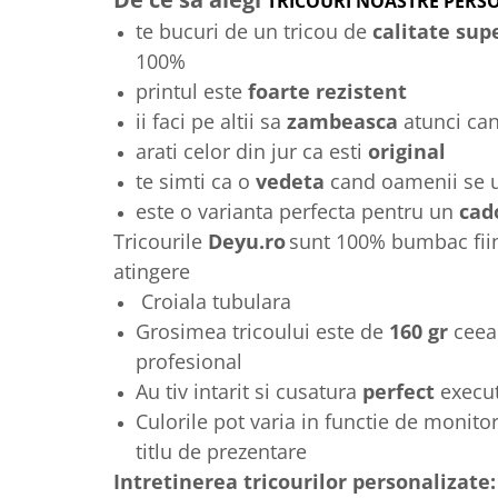
TRICOURI NOASTRE PERS
te bucuri de un tricou de
calitate sup
100%
printul este
foarte rezistent
ii faci pe altii sa
zambeasca
atunci ca
arati celor din jur ca esti
original
te simti ca o
vedeta
cand oamenii se ui
este o varianta perfecta pentru un
cad
Tricourile
Deyu.ro
sunt 100% bumbac fiin
atingere
Croiala tubulara
Grosimea tricoului este de
160 gr
ceea
profesional
Au tiv intarit si cusatura
perfect
execu
Culorile pot varia in functie de monitor
titlu de prezentare
Intretinerea tricourilor personalizate: