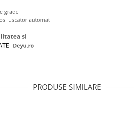
de grade
losi uscator automat
litatea si
ZATE
Deyu.ro
PRODUSE SIMILARE