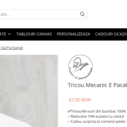
ATE
TABLOURI CANVAS
PERSONALIZEAZA
CADOURI OCAZII
t Sa Pui Surub
Tricou Mecanic E Paca
67,00 RON
✅
Tricourile sunt din bumbac 100%
✅Reducere 10% la plata cu cardul
✅Cadou surpriza la comenzi peste 1