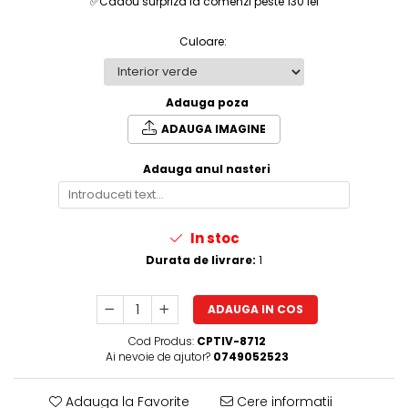
✅Cadou surpriza la comenzi peste 130 lei
Culoare
:
Adauga poza
ADAUGA IMAGINE
Adauga anul nasteri
In stoc
Durata de livrare:
1
ADAUGA IN COS
Cod Produs:
CPTIV-8712
Ai nevoie de ajutor?
0749052523
Adauga la Favorite
Cere informatii