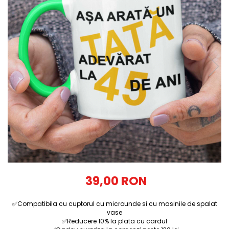
Tricouri Diverse
Tricouri Azi esti Tanar si maine...
Tricouri Motivationale
Tricouri Mamici
Tricouri Pensionari
Tricouri Animalute
Tricouri Stari
Tricouri Gameri
Tricouri Mesaje Virale
Tricouri Vesele
Tricouri Zicale Romanesti
39,00 RON
Tricouri Copii
✅Compatibila cu cuptorul cu microunde si cu masinile de spalat
vase
✅Reducere 10% la plata cu cardul