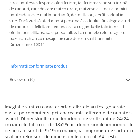
Crăciunul este despre a oferi fericire, iar fericirea vine sub formă
de cadouri, care de care mai colorate, mai vesele. Emoția primirii
unui cadou este mai importantă, de multe ori, decât cadoul în
sine. Dacă vrei să oferi o notă personală cadoului tău alege alaturi
de cadou si o felicitare personalizata cu gandurile tale bune. Iti
oferim posibilitatea sa o personalizezi cu numele celor dragi, cu
poze sau chiau cu mesajul pe care doresti sa il transmiti.
Dimensiune: 10X14
Informatii conformitate produs
Review-uri
(0)
Imaginile sunt cu caracter orientativ, ele au fost generate
digital pe computer și pot aparea mici diferente de nuante și
aspect. Dimensiunile unui imprimeu de vinil sunt de 24x24
cm iar cele full color de 18x28cm , dimensiunile imprimeurilor
de pe căni sunt de 9x19cm maxim, iar imprimeurile sorturilor
si al pernelor sunt de dimensiunile unei coli A4, restul