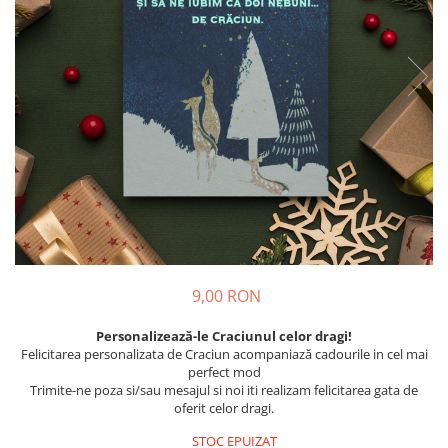
Tricouri Diverse
Tricouri Azi esti Tanar si maine...
Tricouri Motivationale
Tricouri Mamici
Tricouri Pensionari
Tricouri Animalute
Tricouri Stari
Tricouri Gameri
Tricouri Mesaje Virale
Tricouri Vesele
9,00 RON
Tricouri Zicale Romanesti
Personalizează-le Craciunul celor dragi!
Tricouri Copii
Felicitarea personalizata de Craciun acompaniază cadourile in cel mai
perfect mod
Trimite-ne poza si/sau mesajul si noi iti realizam felicitarea gata de
oferit celor dragi.
STOC EPUIZAT