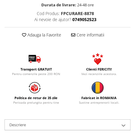
Durata de livrare:
24-48 ore
Cod Produs:
FPCURARE-8878
Ai nevoie de ajutor?
0749052523
Adauga la Favorite
Cere informatii
Transport GRATUIT
Clienti FERICITI!
Pentru comenzile peste 200 RON
Vezi recenziile acestora.
Politica de retur de 35 zile
Fabricat in ROMANIA
Perioada prelungita pentru tine
Sustine antreprenorii locali.
Descriere