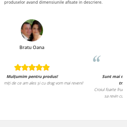
produselor avand dimensiunile afisate in descriere.
Loredana Gratie
Sunt mai mult decat incantata de ele, materialele
eveni!
tricourilor sunt foarte calitative,
Croiul foarte frumos, am ramas placut impresionata, abia as
sa revin cu alte comenzi si sa incerc si alte produse.