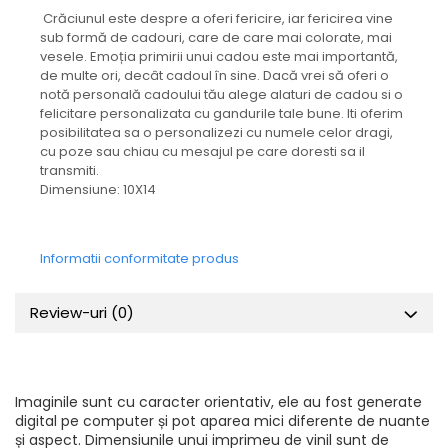
Crăciunul este despre a oferi fericire, iar fericirea vine
sub formă de cadouri, care de care mai colorate, mai
vesele. Emoția primirii unui cadou este mai importantă,
de multe ori, decât cadoul în sine. Dacă vrei să oferi o
notă personală cadoului tău alege alaturi de cadou si o
felicitare personalizata cu gandurile tale bune. Iti oferim
posibilitatea sa o personalizezi cu numele celor dragi,
cu poze sau chiau cu mesajul pe care doresti sa il
transmiti.
Dimensiune: 10X14
Informatii conformitate produs
Review-uri
(0)
Imaginile sunt cu caracter orientativ, ele au fost generate
digital pe computer și pot aparea mici diferente de nuante
și aspect. Dimensiunile unui imprimeu de vinil sunt de