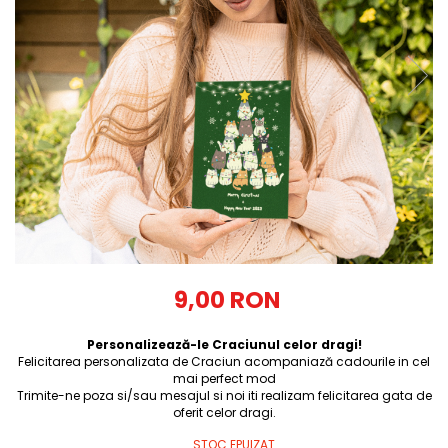
Tricouri Diverse
Tricouri Azi esti Tanar si maine...
Tricouri Motivationale
Tricouri Mamici
Tricouri Pensionari
Tricouri Animalute
Tricouri Stari
Tricouri Gameri
Tricouri Mesaje Virale
Tricouri Vesele
9,00 RON
Tricouri Zicale Romanesti
Personalizează-le Craciunul celor dragi!
Tricouri Copii
Felicitarea personalizata de Craciun acompaniază cadourile in cel
mai perfect mod
Trimite-ne poza si/sau mesajul si noi iti realizam felicitarea gata de
oferit celor dragi.
STOC EPUIZAT