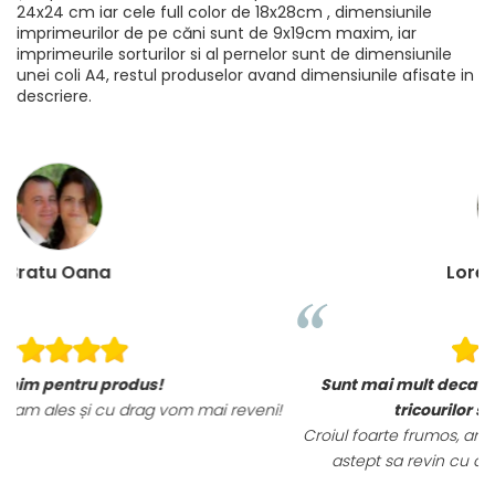
24x24 cm iar cele full color de 18x28cm , dimensiunile
imprimeurilor de pe căni sunt de 9x19cm maxim, iar
imprimeurile sorturilor si al pernelor sunt de dimensiunile
unei coli A4, restul produselor avand dimensiunile afisate in
descriere.
Loredana Gratie
Sunt mai mult decat incantata de ele, materialele
reveni!
tricourilor sunt foarte calitative,
Croiul foarte frumos, am ramas placut impresionata, ab
astept sa revin cu alte comenzi si sa incerc si alte
produse.