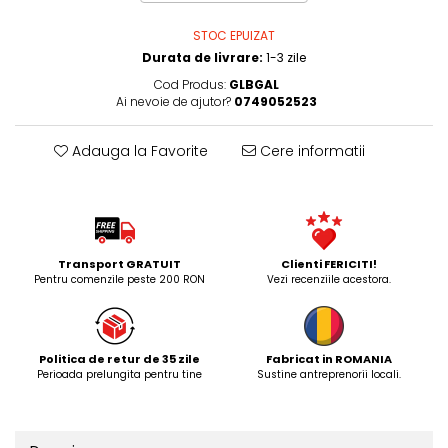
STOC EPUIZAT
Durata de livrare:
1-3 zile
Cod Produs:
GLBGAL
Ai nevoie de ajutor?
0749052523
Adauga la Favorite
Cere informatii
Transport GRATUIT
Clienti FERICITI!
Pentru comenzile peste 200 RON
Vezi recenziile acestora.
Politica de retur de 35 zile
Fabricat in ROMANIA
Perioada prelungita pentru tine
Sustine antreprenorii locali.