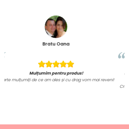
Loredana Gratie
Sunt mai mult decat incantata de ele, mater
m mai reveni!
tricourilor sunt foarte calitative,
Croiul foarte frumos, am ramas placut impresiona
astept sa revin cu alte comenzi si sa incerc si
produse.