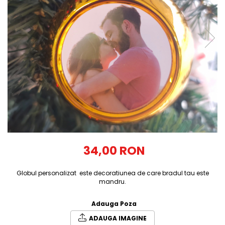
Tricouri Diverse
Tricouri Azi esti Tanar si maine...
Tricouri Motivationale
Tricouri Mamici
Tricouri Pensionari
Tricouri Animalute
Tricouri Stari
Tricouri Gameri
Tricouri Mesaje Virale
Tricouri Vesele
34,00 RON
Tricouri Zicale Romanesti
Globul personalizat este decoratiunea de care bradul tau este
Tricouri Copii
mandru.
Adauga Poza
ADAUGA IMAGINE