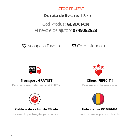
STOC EPUIZAT
Durata de livrare:
1-3 zile
Cod Produs:
GLBDCFCN
Ai nevoie de ajutor?
0749052523
Adauga la Favorite
Cere informatii
Transport GRATUIT
Clienti FERICITI!
Pentru comenzile peste 200 RON
Vezi recenziile acestora.
Politica de retur de 35 zile
Fabricat in ROMANIA
Perioada prelungita pentru tine
Sustine antreprenorii locali.