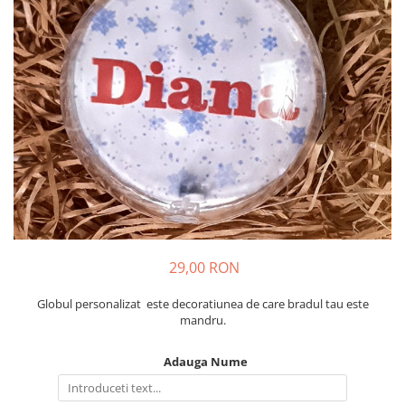
Tricouri Diverse
Tricouri Azi esti Tanar si maine...
Tricouri Motivationale
Tricouri Mamici
Tricouri Pensionari
Tricouri Animalute
Tricouri Stari
Tricouri Gameri
Tricouri Mesaje Virale
Tricouri Vesele
29,00 RON
Tricouri Zicale Romanesti
Globul personalizat este decoratiunea de care bradul tau este
Tricouri Copii
mandru.
Adauga Nume