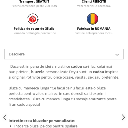
Transport GRATUIT
Clienti FERICITI!
Pentru comenzile peste 200 RON
Vezi recenziile acestora.
Politica de retur de 35 zile
Fabricat in ROMANIA
Perioada prelungita pentru tine
Sustine antreprenorii locali.
Descriere
Daca esti in pana de idei si nu stii ce
cadou
sa-i faci celui mai
bun prieten ,
bluzele
personalizate Deyu sunt un
cadou
inspirat
si original.Potrivite pentru orice ocazie, varsta , sex sau preferinte.
Bluza cu maneeca lunga ''Ce facui ce nu facui' este o bluza
perfecta pentru zilele mai reci in care doresti sa iti exprimi
creativitatea. Bluza cu maneca lunga cu mesaje amuzante poate
fi un cadou special
Intretinerea bluzelor personalizate:
Intoarce bluza pe dos pentru spalare