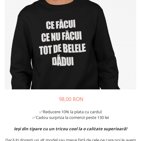
Tricouri Diverse
Tricouri Azi esti Tanar si maine...
Tricouri Motivationale
Tricouri Mamici
Tricouri Pensionari
Tricouri Animalute
Tricouri Stari
Tricouri Gameri
Tricouri Mesaje Virale
Tricouri Vesele
98,00 RON
Tricouri Zicale Romanesti
Tricouri Copii
✅Reducere 10% la plata cu cardul
✅Cadou surpriza la comenzi peste 130 lei
Ieși din tipare cu un tricou cool la o calitate superioară!
Dacă iți dorești un alt model sau mesaj față de cele pe care noi le avem