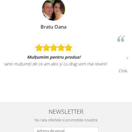
Loredana Gratie
s!
Sunt mai mult decat incantata de ele, ma
 vom mai reveni!
tricourilor sunt foarte calitative,
Croiul foarte frumos, am ramas placut impresionat
sa revin cu alte comenzi si sa incerc si alte
NEWSLETTER
Nu rata ofertele si promotiile noastre