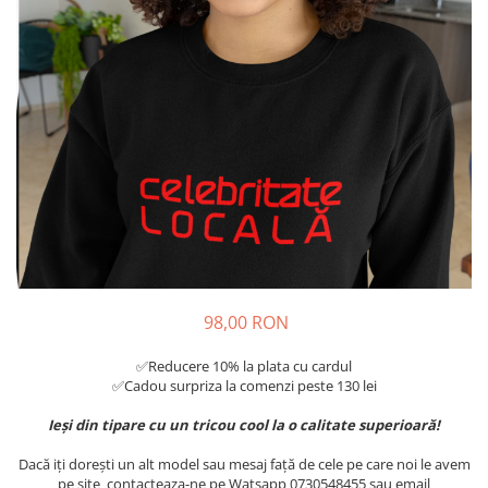
Tricouri Diverse
Tricouri Azi esti Tanar si maine...
Tricouri Motivationale
Tricouri Mamici
Tricouri Pensionari
Tricouri Animalute
Tricouri Stari
Tricouri Gameri
Tricouri Mesaje Virale
Tricouri Vesele
98,00 RON
Tricouri Zicale Romanesti
✅Reducere 10% la plata cu cardul
Tricouri Copii
✅Cadou surpriza la comenzi peste 130 lei
Ieși din tipare cu un tricou cool la o calitate superioară!
Dacă iți dorești un alt model sau mesaj față de cele pe care noi le avem
pe site contacteaza-ne pe Watsapp 0730548455 sau email