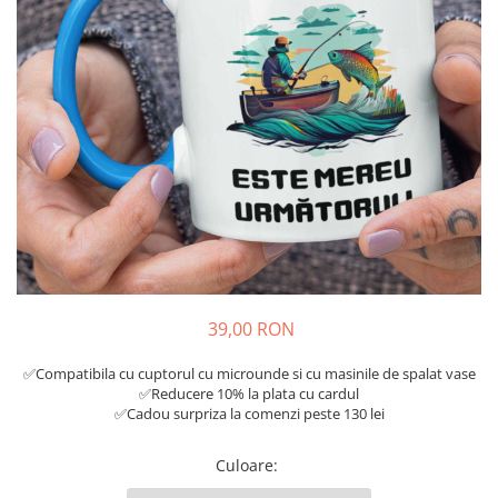
Tricouri Diverse
Tricouri Azi esti Tanar si maine...
Tricouri Motivationale
Tricouri Mamici
Tricouri Pensionari
Tricouri Animalute
Tricouri Stari
Tricouri Gameri
Tricouri Mesaje Virale
Tricouri Vesele
39,00 RON
Tricouri Zicale Romanesti
✅Compatibila cu cuptorul cu microunde si cu masinile de spalat vase
Tricouri Copii
✅Reducere 10% la plata cu cardul
✅Cadou surpriza la comenzi peste 130 lei
Culoare
: