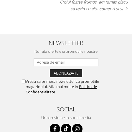
Croiul foarte frumos, am ramas placut impresionata, abia astept
sa revin cu alte comenzi si sa incerc si alte produse.
NEWSLETTER
Nu rata ofertele si promotiile noastre
Vreau sa primesc newsletter cu promotiile
magazinului. Afla mai multe in
Politica de
Confidentialitate
SOCIAL
Urmareste-ne in social media