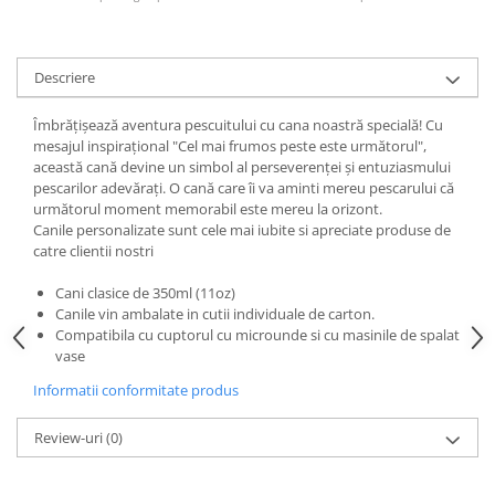
Descriere
Îmbrățișează aventura pescuitului cu cana noastră specială! Cu
mesajul inspirațional "Cel mai frumos peste este următorul",
această cană devine un simbol al perseverenței și entuziasmului
pescarilor adevărați. O cană care îi va aminti mereu pescarului că
următorul moment memorabil este mereu la orizont.
Canile personalizate sunt cele mai iubite si apreciate produse de
catre clientii nostri
Cani clasice de 350ml (11oz)
Canile vin ambalate in cutii individuale de carton.
Compatibila cu cuptorul cu microunde si cu masinile de spalat
vase
Informatii conformitate produs
Review-uri
(0)