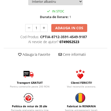
IN STOC
Durata de livrare:
1
ADAUGA IN COS
Cod Produs:
CPTIA-8712-3591-4549-9187
Ai nevoie de ajutor?
0749052523
Adauga la Favorite
Cere informatii
Transport GRATUIT
Clienti FERICITI!
Pentru comenzile peste 200 RON
Vezi recenziile acestora.
Politica de retur de 35 zile
Fabricat in ROMANIA
Perioada prelungita pentru tine
Sustine antreprenorii locali.