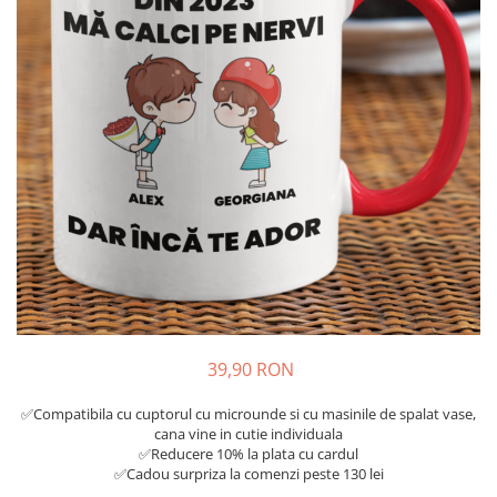
Tricouri Diverse
Tricouri Azi esti Tanar si maine...
Tricouri Motivationale
Tricouri Mamici
Tricouri Pensionari
Tricouri Animalute
Tricouri Stari
Tricouri Gameri
Tricouri Mesaje Virale
Tricouri Vesele
Tricouri Zicale Romanesti
39,90 RON
Tricouri Copii
✅Compatibila cu cuptorul cu microunde si cu masinile de spalat vase,
cana vine in cutie individuala
✅Reducere 10% la plata cu cardul
✅Cadou surpriza la comenzi peste 130 lei