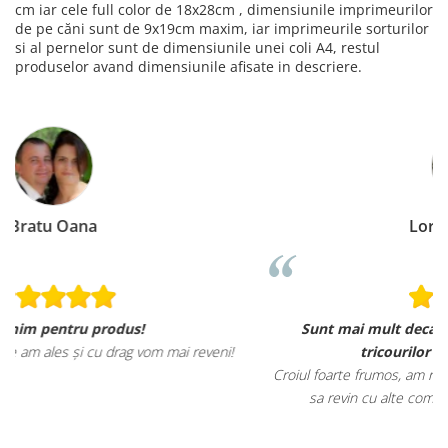
cm iar cele full color de 18x28cm , dimensiunile imprimeurilor
de pe căni sunt de 9x19cm maxim, iar imprimeurile sorturilor
si al pernelor sunt de dimensiunile unei coli A4, restul
produselor avand dimensiunile afisate in descriere.
Loredana Gratie
Sunt mai mult decat incantata de ele, materialele
ni!
tricourilor sunt foarte calitative,
Croiul foarte frumos, am ramas placut impresionata, abia astep
sa revin cu alte comenzi si sa incerc si alte produse.