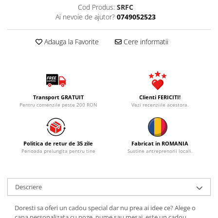
Cod Produs:
SRFC
Ai nevoie de ajutor?
0749052523
Adauga la Favorite
Cere informatii
Transport GRATUIT
Clienti FERICITI!
Pentru comenzile peste 200 RON
Vezi recenziile acestora.
Politica de retur de 35 zile
Fabricat in ROMANIA
Perioada prelungita pentru tine
Sustine antreprenorii locali.
Descriere
Doresti sa oferi un cadou special dar nu prea ai idee ce? Alege o
cana personalizata cu poze, nume sau mesaj ,este un cadou