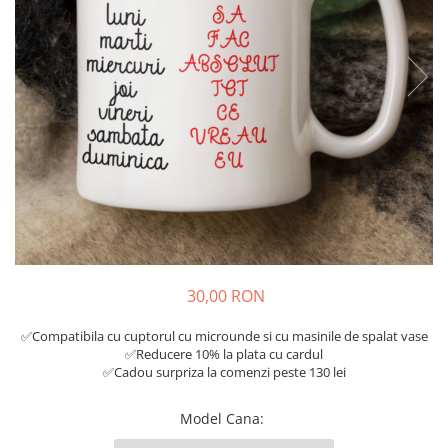
Tricouri Diverse
Tricouri Azi esti Tanar si maine...
Tricouri Motivationale
Tricouri Mamici
Tricouri Pensionari
Tricouri Animalute
Tricouri Stari
Tricouri Gameri
Tricouri Mesaje Virale
Tricouri Vesele
30,00 RON
Tricouri Zicale Romanesti
✅Compatibila cu cuptorul cu microunde si cu masinile de spalat vase
Tricouri Copii
✅Reducere 10% la plata cu cardul
✅Cadou surpriza la comenzi peste 130 lei
Model Cana
: