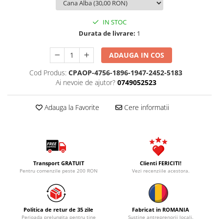
IN STOC
Durata de livrare:
1
ADAUGA IN COS
Cod Produs:
CPAOP-4756-1896-1947-2452-5183
Ai nevoie de ajutor?
0749052523
Adauga la Favorite
Cere informatii
Transport GRATUIT
Clienti FERICITI!
Pentru comenzile peste 200 RON
Vezi recenziile acestora.
Politica de retur de 35 zile
Fabricat in ROMANIA
Perioada prelungita pentru tine
Sustine antreprenorii locali.