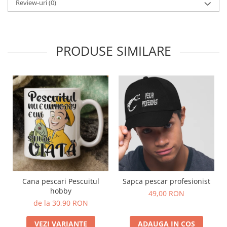
Review-uri
(0)
PRODUSE SIMILARE
Cana pescari Pescuitul
Sapca pescar profesionist
hobby
49,00 RON
de la 30,90 RON
VEZI VARIANTE
ADAUGA IN COS