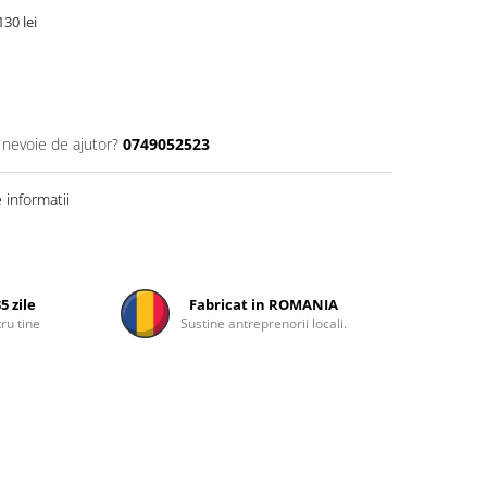
30 lei
 nevoie de ajutor?
0749052523
informatii
5 zile
Fabricat in ROMANIA
ru tine
Sustine antreprenorii locali.