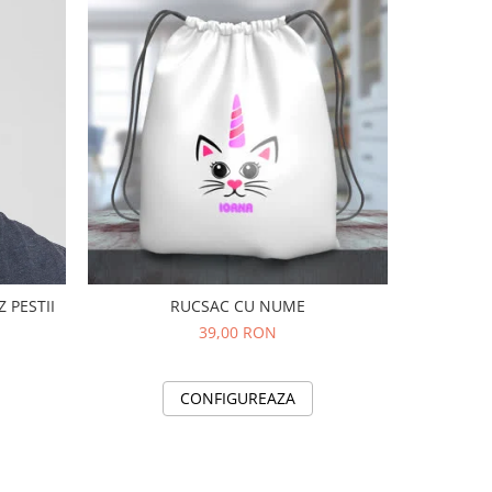
ZATA SALVEZ PESTII
RUCSAC CU NUME
RUCSAC P
39,00 RON
CONFIGUREAZA