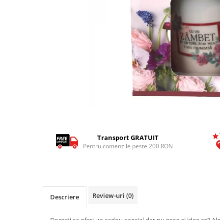
Tricouri Pescari
Tricouri Mecanici
Tricouri Fermieri
Tricouri Bere
Tricouri Auto
Tricouri Rock si Tribal
Tricouri Aniversare
Tricouri Cupluri
Distribuie
Tricouri Burlaci
pe
Facebook
Transport GRATUIT
Tricouri Familie
Pentru comenzile peste 200 RON
Tricouri Diverse
Tricouri Azi esti Tanar si maine...
Tricouri Motivationale
Review-uri
(0)
Descriere
Tricouri Mamici
Tricouri Pensionari