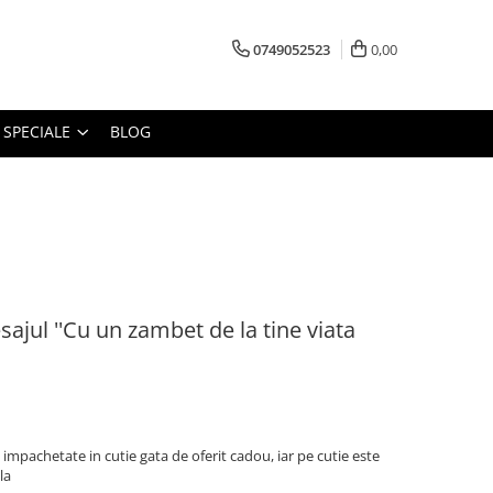
0749052523
0,00
 SPECIALE
BLOG
sajul ''Cu un zambet de la tine viata
impachetate in cutie gata de oferit cadou, iar pe cutie este
ala