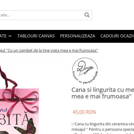
ATE
TABLOURI CANVAS
PERSONALIZEAZA
CADOURI OCAZII
ajul ''Cu un zambet de la tine viata mea e mai frumoasa''
Cana si lingurita cu me
mea e mai frumoasa''
45,00 RON
✅Cana cu lingurita din ceramica vin 
mesajul '' Pentru o persoana speci