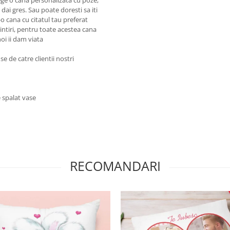
lege o cana personalizata cu poze,
ai gres. Sau poate doresti sa iti
o cana cu citatul tau preferat
intiri, pentru toate acestea cana
oi ii dam viata
e de catre clientii nostri
 spalat vase
RECOMANDARI