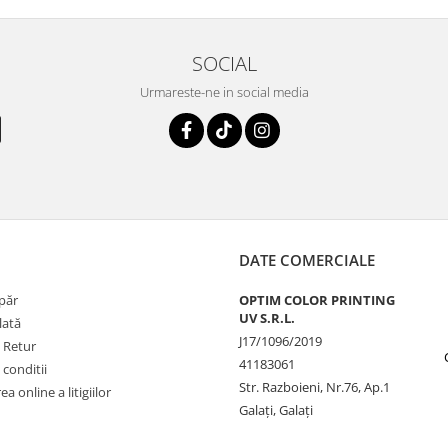
SOCIAL
Urmareste-ne in social media
DATE COMERCIALE
păr
OPTIM COLOR PRINTING
UV S.R.L.
lată
J17/1096/2019
e Retur
41183061
 conditii
Str. Razboieni, Nr.76, Ap.1
a online a litigiilor
Galați, Galați