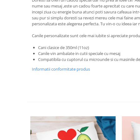
Doresti sa oferi un cadou special dar nu prea ai idee ce? A
Tricouri Animalute
nume sau mesaj ,este un cadou foarte aprecitat cu care nu d
incepi ziua cu energie buna atunci poti savura cafeaua intr-
Tricouri Stari
sau pur si simplu doresti sa revezi mereu cele mai faine am
personalizata este alegerea perfecta. Tu vin-o cu ideea iar n
Tricouri Gameri
Tricouri Mesaje Virale
Canile personalizate sunt cele mai iubite si apreciate produs
Tricouri Vesele
Cani clasice de 350ml (11oz)
Canile vin ambalate in cutii speciale cu mesaj
Tricouri Zicale Romanesti
Compatibila cu cuptorul cu microunde si cu masinile de
Tricouri Copii
Informatii conformitate produs