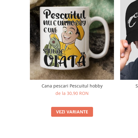
Cana pescari Pescuitul hobby
S
de la 30,90 RON
VEZI VARIANTE