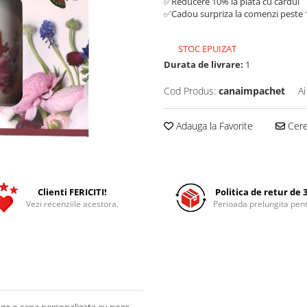
✅Reducere 10% la plata cu cardul
✅Cadou surpriza la comenzi peste 1
STOC EPUIZAT
Durata de livrare:
1
Cod Produs:
canaimpachet
Ai
Adauga la Favorite
Cere 
Clienti FERICITI!
Politica de retur de 3
Vezi recenziile acestora.
Perioada prelungita pent