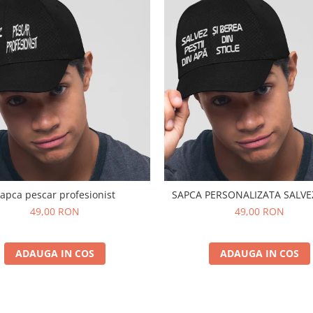
apca pescar profesionist
SAPCA PERSONALI
49,00 RON
49,00 RON
ADAUGA IN COS
ADAUGA IN COS