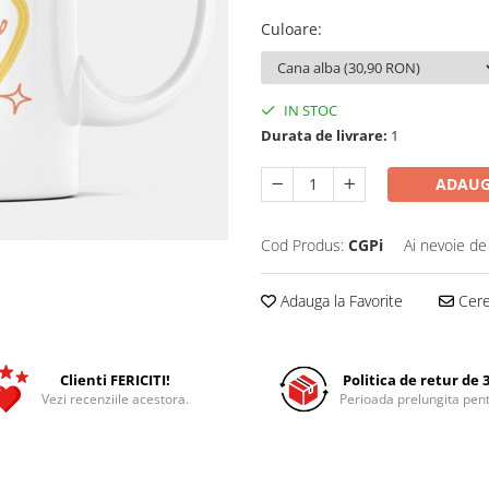
Culoare
:
IN STOC
Durata de livrare:
1
ADAUG
Cod Produs:
CGPi
Ai nevoie de
Adauga la Favorite
Cere 
Clienti FERICITI!
Politica de retur de 3
Vezi recenziile acestora.
Perioada prelungita pent