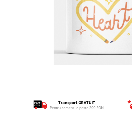
Tricouri Pescari
Tricouri Mecanici
Tricouri Fermieri
Tricouri Bere
Tricouri Auto
Tricouri Rock si Tribal
Tricouri Aniversare
Tricouri Cupluri
Distribuie
Tricouri Burlaci
pe
Facebook
Tricouri Familie
Tricouri Diverse
Tricouri Azi esti Tanar si maine...
Transport GRATUIT
Pentru comenzile peste 200 RON
Tricouri Motivationale
Tricouri Mamici
Tricouri Pensionari