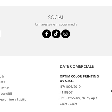
SOCIAL
Urmareste-ne in social media
DATE COMERCIALE
păr
OPTIM COLOR PRINTING
UV S.R.L.
lată
J17/1096/2019
e Retur
41183061
 conditii
Str. Razboieni, Nr.76, Ap.1
a online a litigiilor
Galați, Galați