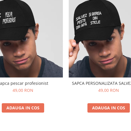
apca pescar profesionist
SAPCA PERSONALI
49,00 RON
49,00 RON
ADAUGA IN COS
ADAUGA IN COS