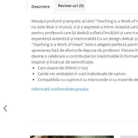
Review-uri
(0)
Tricouri Animalute
Descriere
Tricouri Stari
Mesajul profund și empatic al cănii "Teaching is a Work of 
Tricouri Gameri
nu este doar o muncă, ci și o expresie a inimii. Această c
pentru profesorii care își dedică sufletul învățării și care 
Tricouri Mesaje Virale
experiență autentică și memorabilă.Cu un design delicat și 
Tricouri Vesele
"Teaching is a Work of Heart" este o alegere perfectă pentr
aprecierea față de eforturile depuse de profesori. Fiecare î
Tricouri Zicale Romanesti
devine o celebrare a contribuției lor inestimabile în formar
inspirat și încărcat de semnificație.
Tricouri Copii
Cani clasice de 350ml (11oz)
Canile vin ambalate in cutii individuale de carton.
Compatibila cu cuptorul cu microunde si cu masinile de
Informatii conformitate produs