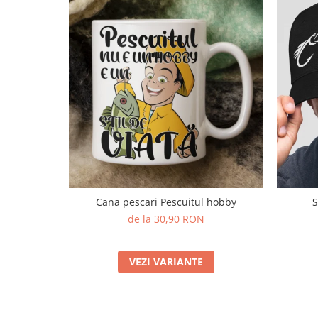
Cana pescari Pescuitul hobby
S
de la 30,90 RON
VEZI VARIANTE