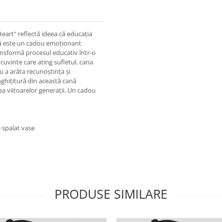
Heart" reflectă ideea că educația
ană este un cadou emoționant
transformă procesul educativ într-o
cuvinte care ating sufletul, cana
u a arăta recunoștința și
nghițitură din această cană
ea viitoarelor generații. Un cadou
 spalat vase
PRODUSE SIMILARE