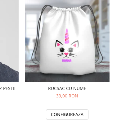
ZATA SALVEZ PESTII
RUCSAC CU NUME
RUCSAC P
39,00 RON
CONFIGUREAZA