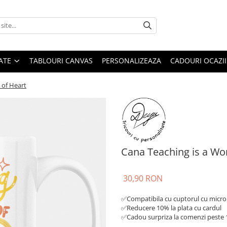
ATE
TABLOURI CANVAS
PERSONALIZEAZA
CADOURI OCAZII
 of Heart
Cana Teaching is a Wo
30,90 RON
✅Compatibila cu cuptorul cu microu
✅Reducere 10% la plata cu cardul
✅Cadou surpriza la comenzi peste 1