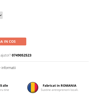
A IN COS
 ajutor?
0749052523
informatii
5 zile
Fabricat in ROMANIA
ru tine
Sustine antreprenorii locali.