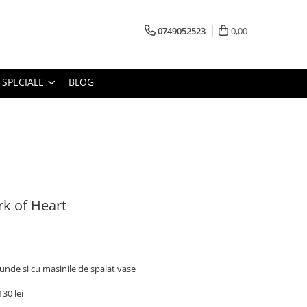
0749052523
0,00
 SPECIALE
BLOG
rk of Heart
nde si cu masinile de spalat vase
30 lei