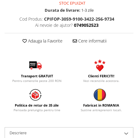
STOC EPUIZAT
Durata de livrare:
1-3 zile
Cod Produs:
CPIFOP-3059-9100-3422-256-9734
Ai nevoie de ajutor?
0749052523
Adauga la Favorite
Cere informatii
Transport GRATUIT
Clienti FERICITI!
Pentru comenzile peste 200 RON
Vezi recenziile acestora.
Politica de retur de 35 zile
Fabricat in ROMANIA
Perioada prelungita pentru tine
Sustine antreprenorii locali.
Descriere