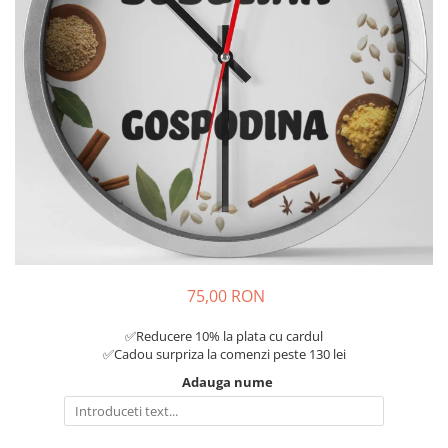
Tricouri Diverse
Tricouri Azi esti Tanar si maine...
Tricouri Motivationale
Tricouri Mamici
Tricouri Pensionari
Tricouri Animalute
Tricouri Stari
Tricouri Gameri
Tricouri Mesaje Virale
Tricouri Vesele
75,00 RON
Tricouri Zicale Romanesti
✅Reducere 10% la plata cu cardul
Tricouri Copii
✅Cadou surpriza la comenzi peste 130 lei
Adauga nume