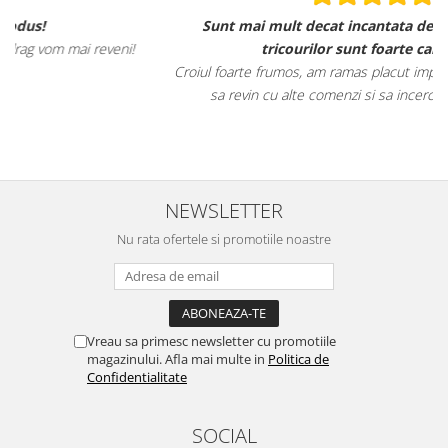
Sunt mai mult decat incantata de ele, materialele
!
tricourilor sunt foarte calitative,
Croiul foarte frumos, am ramas placut impresionata, abia astept
sa revin cu alte comenzi si sa incerc si alte produse.
NEWSLETTER
Nu rata ofertele si promotiile noastre
Vreau sa primesc newsletter cu promotiile
magazinului. Afla mai multe in
Politica de
Confidentialitate
SOCIAL