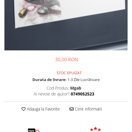
Tricouri Diverse
Tricouri Azi esti Tanar si maine...
Tricouri Motivationale
Tricouri Mamici
Tricouri Pensionari
Tricouri Animalute
Tricouri Stari
30,00 RON
Tricouri Gameri
STOC EPUIZAT
Tricouri Mesaje Virale
Durata de livrare:
1-3 Zile Lucrătoare
Tricouri Vesele
Cod Produs:
Mgab
Tricouri Zicale Romanesti
Ai nevoie de ajutor?
0749052523
Tricouri Copii
Adauga la Favorite
Cere informatii