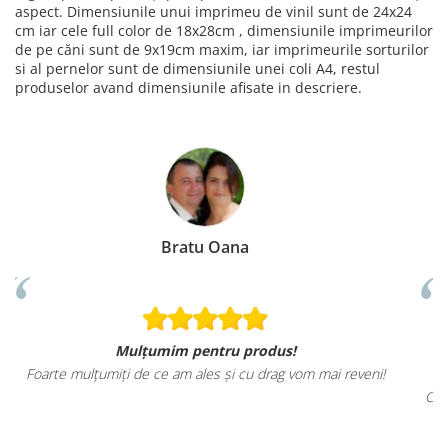
aspect. Dimensiunile unui imprimeu de vinil sunt de 24x24
cm iar cele full color de 18x28cm , dimensiunile imprimeurilor
de pe căni sunt de 9x19cm maxim, iar imprimeurile sorturilor
si al pernelor sunt de dimensiunile unei coli A4, restul
produselor avand dimensiunile afisate in descriere.
Loredana Gratie
Sunt mai mult decat incantata de ele, mater
m mai reveni!
tricourilor sunt foarte calitative,
Croiul foarte frumos, am ramas placut impresionata, 
sa revin cu alte comenzi si sa incerc si alte pro