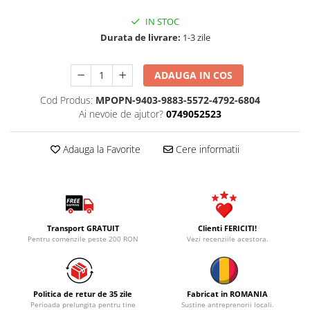
IN STOC
Durata de livrare:
1-3 zile
ADAUGA IN COS
Cod Produs:
MPOPN-9403-9883-5572-4792-6804
Ai nevoie de ajutor?
0749052523
Adauga la Favorite
Cere informatii
Transport GRATUIT
Clienti FERICITI!
Pentru comenzile peste 200 RON
Vezi recenziile acestora.
Politica de retur de 35 zile
Fabricat in ROMANIA
Perioada prelungita pentru tine
Sustine antreprenorii locali.