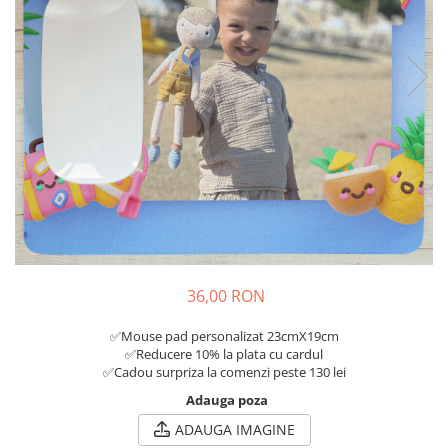
Tricouri Diverse
Tricouri Azi esti Tanar si maine...
Tricouri Motivationale
Tricouri Mamici
Tricouri Pensionari
Tricouri Animalute
Tricouri Stari
Tricouri Gameri
Tricouri Mesaje Virale
Tricouri Vesele
36,00 RON
Tricouri Zicale Romanesti
✅Mouse pad personalizat 23cmX19cm
Tricouri Copii
✅Reducere 10% la plata cu cardul
✅Cadou surpriza la comenzi peste 130 lei
Adauga poza
ADAUGA IMAGINE