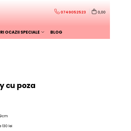
0749052523
0,00
I OCAZII SPECIALE
BLOG
y cu poza
19cm
130 lei