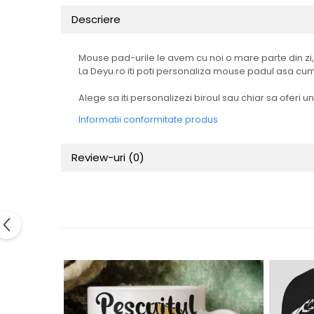
Tricouri Animalute
Descriere
Tricouri Stari
Tricouri Gameri
Mouse pad-urile le avem cu noi o mare parte din zi,
La Deyu.ro iti poti personaliza mouse padul asa cum 
Tricouri Mesaje Virale
Alege sa iti personalizezi biroul sau chiar sa ofer
Tricouri Vesele
Informatii conformitate produs
Tricouri Zicale Romanesti
Tricouri Copii
Review-uri
(0)