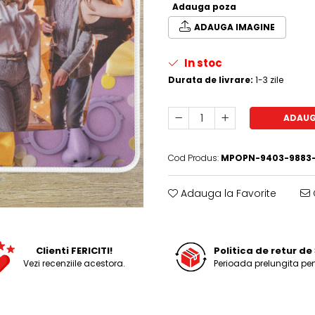
Adauga poza
ADAUGA IMAGINE
In stoc
Durata de livrare:
1-3 zile
ADAUG
Cod Produs:
MPOPN-9403-9883-
Adauga la Favorite
Clienti FERICITI!
Politica de retur de 
Vezi recenziile acestora.
Perioada prelungita pen