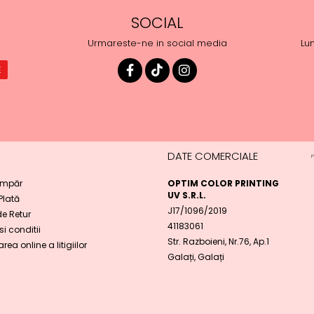
SOCIAL
Urmareste-ne in social media
Lun
DATE COMERCIALE
mpăr
OPTIM COLOR PRINTING
UV S.R.L.
 Plată
J17/1096/2019
de Retur
41183061
i conditii
Str. Razboieni, Nr.76, Ap.1
rea online a litigiilor
Galați, Galați