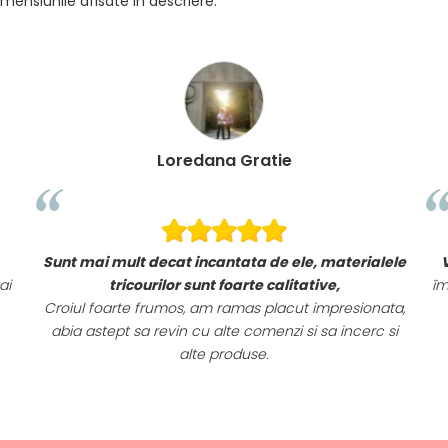
mensiunile afisate in descriere.
Loredana Gratie
Sunt mai mult decat incantata de ele, materialele
ai
tricourilor sunt foarte calitative,
îm
Croiul foarte frumos, am ramas placut impresionata,
abia astept sa revin cu alte comenzi si sa incerc si
alte produse.