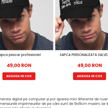
apca pescar profesionist
SAPCA PERSONALI
49,00 RON
49,00 RON
ADAUGA IN COS
ADAUGA IN COS
generate digital pe computer și pot aparea mici diferente de nuan
mensiunile imprimeurilor de pe căni sunt de 9x19cm maxim, iar imp