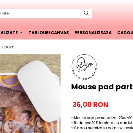
ALIZATE
TABLOURI CANVAS
PERSONALIZEAZA
CADOUR
cu poza
Mouse pad part
36,00 RON
✅Mouse pad personalizat 23cmX
✅Reducere 10% la plata cu cardul
✅Cadou surpriza la comenzi peste 