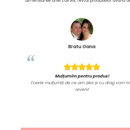
dimensiunile unei coli A4, restul produselor avand di
Bratu Oana
Mulțumim pentru produs!
Foarte mulțumiți de ce am ales și cu drag vom m
reveni!