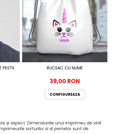
ZATA SALVEZ PESTII
RUCSAC CU NUME
RUCSAC P
39,00 RON
CONFIGUREAZA
te și aspect. Dimensiunile unui imprimeu de vinil
rimeurile sorturilor si al pernelor sunt de