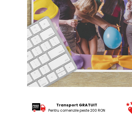
Tricouri Pescari
Tricouri Mecanici
Tricouri Fermieri
Tricouri Bere
Tricouri Auto
Tricouri Rock si Tribal
Tricouri Aniversare
Tricouri Cupluri
Tricouri Burlaci
Tricouri Familie
Tricouri Diverse
Distribuie
pe
Tricouri Azi esti Tanar si maine...
Facebook
Transport GRATUIT
Tricouri Motivationale
Pentru comenzile peste 200 RON
Tricouri Mamici
Tricouri Pensionari