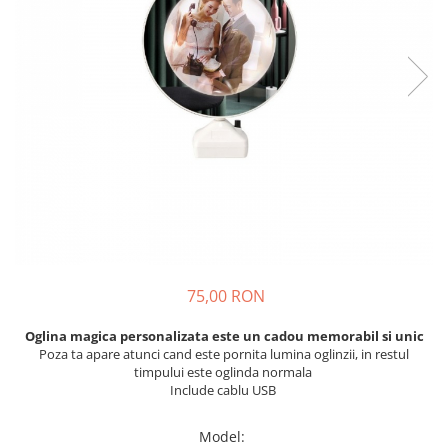
Tricouri Diverse
Tricouri Azi esti Tanar si maine...
Tricouri Motivationale
Tricouri Mamici
Tricouri Pensionari
Tricouri Animalute
Tricouri Stari
Tricouri Gameri
Tricouri Mesaje Virale
Tricouri Vesele
75,00 RON
Tricouri Zicale Romanesti
Oglina magica personalizata este un cadou memorabil si unic
Tricouri Copii
Poza ta apare atunci cand este pornita lumina oglinzii, in restul
timpului este oglinda normala
Include cablu USB
Model
: