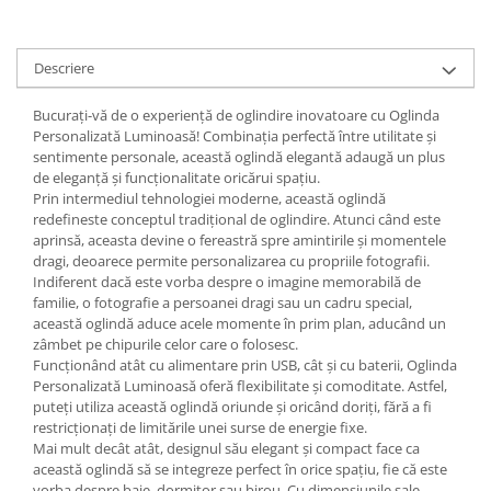
Descriere
Bucurați-vă de o experiență de oglindire inovatoare cu Oglinda
Personalizată Luminoasă! Combinația perfectă între utilitate și
sentimente personale, această oglindă elegantă adaugă un plus
de eleganță și funcționalitate oricărui spațiu.
Prin intermediul tehnologiei moderne, această oglindă
redefineste conceptul tradițional de oglindire. Atunci când este
aprinsă, aceasta devine o fereastră spre amintirile și momentele
dragi, deoarece permite personalizarea cu propriile fotografii.
Indiferent dacă este vorba despre o imagine memorabilă de
familie, o fotografie a persoanei dragi sau un cadru special,
această oglindă aduce acele momente în prim plan, aducând un
zâmbet pe chipurile celor care o folosesc.
Funcționând atât cu alimentare prin USB, cât și cu baterii, Oglinda
Personalizată Luminoasă oferă flexibilitate și comoditate. Astfel,
puteți utiliza această oglindă oriunde și oricând doriți, fără a fi
restricționați de limitările unei surse de energie fixe.
Mai mult decât atât, designul său elegant și compact face ca
această oglindă să se integreze perfect în orice spațiu, fie că este
vorba despre baie, dormitor sau birou. Cu dimensiunile sale