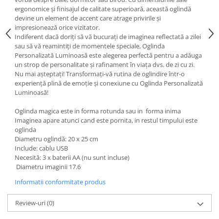
ergonomice și finisajul de calitate superioară, această oglindă
devine un element de accent care atrage privirile și
impresionează orice vizitator.
Indiferent dacă doriți să vă bucurați de imaginea reflectată a zilei
sau să vă reamintiți de momentele speciale, Oglinda
Personalizată Luminoasă este alegerea perfectă pentru a adăuga
un strop de personalitate și rafinament în viața dvs. de zi cu zi.
Nu mai așteptați! Transformați-vă rutina de oglindire într-o
experiență plină de emoție și conexiune cu Oglinda Personalizată
Luminoasă!
Oglinda magica este in forma rotunda sau in forma inima
Imaginea apare atunci cand este pornita, in restul timpului este
oglinda
Diametru oglindă: 20 x 25 cm
Include: cablu USB
Necesită: 3 x baterii AA (nu sunt incluse)
Diametru imaginii 17.6
Informatii conformitate produs
Review-uri
(0)