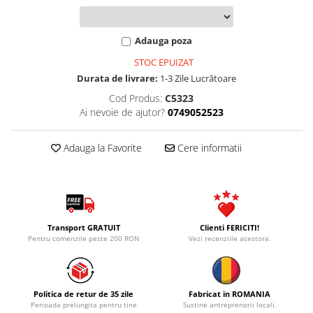
Adauga poza
STOC EPUIZAT
Durata de livrare:
1-3 Zile Lucrătoare
Cod Produs:
C5323
Ai nevoie de ajutor?
0749052523
Adauga la Favorite
Cere informatii
Transport GRATUIT
Clienti FERICITI!
Pentru comenzile peste 200 RON
Vezi recenziile acestora.
Politica de retur de 35 zile
Fabricat in ROMANIA
Perioada prelungita pentru tine
Sustine antreprenorii locali.