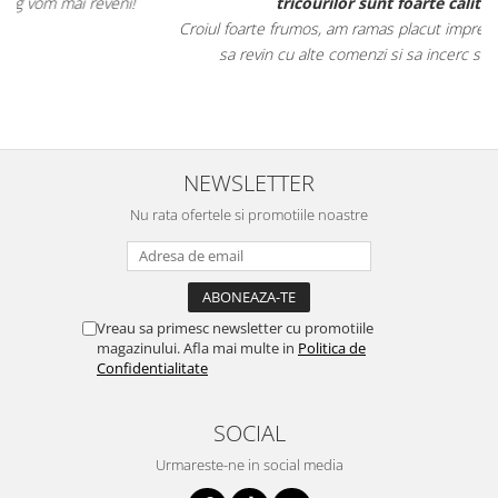
tricourilor sunt foarte calitative,
Croiul foarte frumos, am ramas placut impresionata, abia astept
sa revin cu alte comenzi si sa incerc si alte produse.
NEWSLETTER
Nu rata ofertele si promotiile noastre
Vreau sa primesc newsletter cu promotiile
magazinului. Afla mai multe in
Politica de
Confidentialitate
SOCIAL
Urmareste-ne in social media