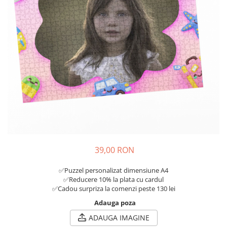
Tricouri Diverse
Tricouri Azi esti Tanar si maine...
Tricouri Motivationale
Tricouri Mamici
Tricouri Pensionari
Tricouri Animalute
Tricouri Stari
Tricouri Gameri
Tricouri Mesaje Virale
Tricouri Vesele
39,00 RON
Tricouri Zicale Romanesti
✅Puzzel personalizat dimensiune A4
Tricouri Copii
✅Reducere 10% la plata cu cardul
✅Cadou surpriza la comenzi peste 130 lei
Adauga poza
ADAUGA IMAGINE