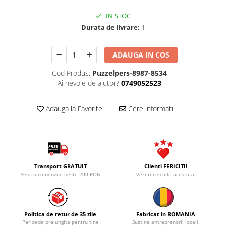
IN STOC
Durata de livrare:
1
ADAUGA IN COS
Cod Produs:
Puzzelpers-8987-8534
Ai nevoie de ajutor?
0749052523
Adauga la Favorite
Cere informatii
Transport GRATUIT
Clienti FERICITI!
Pentru comenzile peste 200 RON
Vezi recenziile acestora.
Politica de retur de 35 zile
Fabricat in ROMANIA
Perioada prelungita pentru tine
Sustine antreprenorii locali.