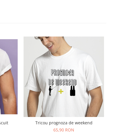
scuit
Tricou prognoza de weekend
Tric
65,90 RON