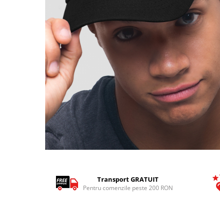
Tricouri Pescari
Tricouri Mecanici
Tricouri Fermieri
Tricouri Bere
Tricouri Auto
Tricouri Rock si Tribal
Tricouri Aniversare
Tricouri Cupluri
Tricouri Burlaci
Tricouri Familie
Tricouri Diverse
Distribuie
pe
Tricouri Azi esti Tanar si maine...
Facebook
Transport GRATUIT
Tricouri Motivationale
Pentru comenzile peste 200 RON
Tricouri Mamici
Tricouri Pensionari