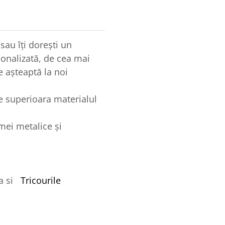
 sau îţi doreşti un
onalizată, de cea mai
e aşteaptă la noi
te superioara materialul
mei metalice și
ca si
Tricourile