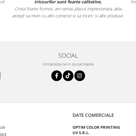
ni!
tricourilor sunt foarte calitative,
îm
Croiul foarte frumos, am ramas placut impresionata, abia
astept sa revin cu alte comenzi si sa incerc si alte produse.
SOCIAL
Urmareste-ne in social media
DATE COMERCIALE
păr
OPTIM COLOR PRINTING
UV S.R.L.
lată