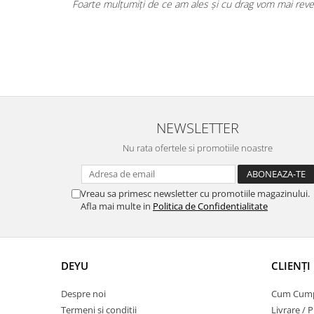
Foarte mulțumiți de ce am ales și cu drag vom mai reve
NEWSLETTER
Nu rata ofertele si promotiile noastre
Vreau sa primesc newsletter cu promotiile magazinului.
Afla mai multe in
Politica de Confidentialitate
DEYU
CLIENȚI
Despre noi
Cum Cum
Termeni si conditii
Livrare / P