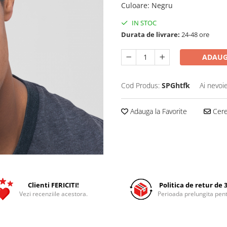
Culoare
:
Negru
IN STOC
Durata de livrare:
24-48 ore
ADAUG
Cod Produs:
SPGhtfk
Ai nevoi
Adauga la Favorite
Cere 
Clienti FERICITI!
Politica de retur de 3
Vezi recenziile acestora.
Perioada prelungita pent