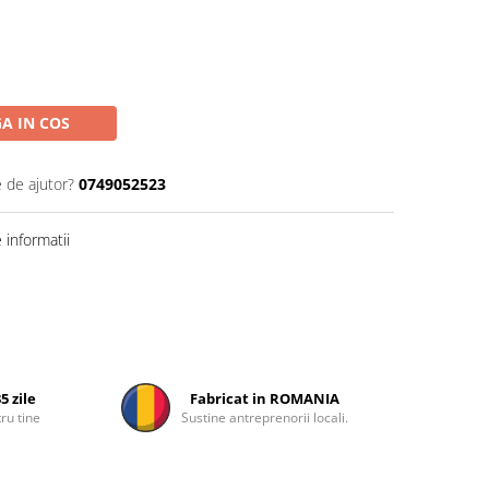
A IN COS
e de ajutor?
0749052523
informatii
5 zile
Fabricat in ROMANIA
ru tine
Sustine antreprenorii locali.