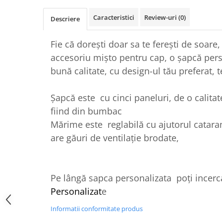
Tricouri Animalute
Caracteristici
Review-uri
(0)
Descriere
Tricouri Stari
Tricouri Gameri
Fie că doreşti doar sa te fereşti de soare,
Tricouri Mesaje Virale
accesoriu mişto pentru cap, o şapcă pers
bună calitate, cu design-ul tău preferat, t
Tricouri Vesele
Tricouri Zicale Romanesti
Șapcă este cu cinci paneluri, de o calita
Tricouri Copii
fiind din bumbac
Mărime este reglabilă cu ajutorul catara
are găuri de ventilaţie brodate,
Pe lângă sapca personalizata poți incer
Personalizat
e
Informatii conformitate produs