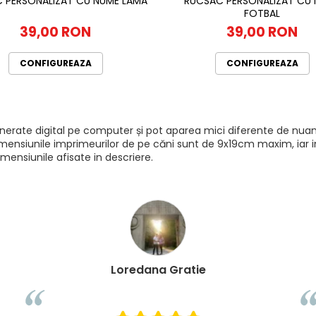
 PERSONALIZAT CU NUME LAMA
RUCSAC PERSONALIZAT CU
FOTBAL
39,00 RON
39,00 RON
CONFIGUREAZA
CONFIGUREAZA
generate digital pe computer și pot aparea mici diferente de nuan
mensiunile imprimeurilor de pe căni sunt de 9x19cm maxim, iar imp
mensiunile afisate in descriere.
Loredana Gratie