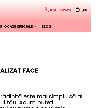
0749052523
0,00
I OCAZII SPECIALE
BLOG
ALIZAT FACE
rădiniță este mai simplu să ai
ul tău. Acum puteți