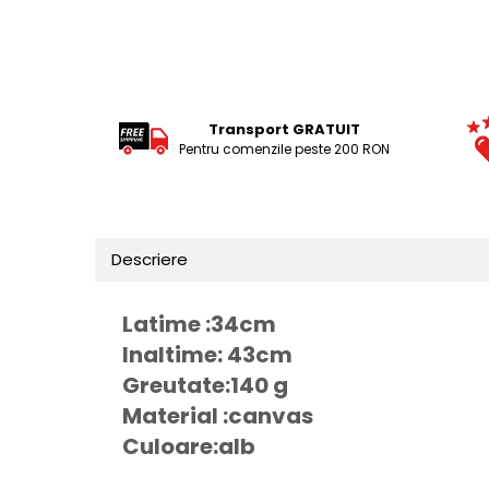
Tricouri Animalute
Tricouri Stari
Tricouri Gameri
Tricouri Mesaje Virale
Transport GRATUIT
Pentru comenzile peste 200 RON
Tricouri Vesele
Tricouri Zicale Romanesti
Tricouri Copii
Descriere
Latime :34cm
Inaltime: 43cm
Greutate:140 g
Material :canvas
Culoare:alb