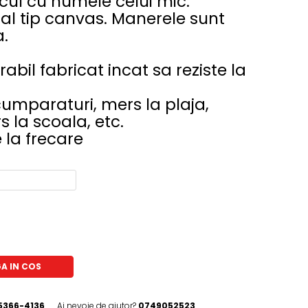
cul cu numele celui mic.
al tip canvas. Manerele sunt
a.
abil fabricat incat sa reziste la
 cumparaturi, mers la plaja,
s la scoala, etc.
 la frecare
A IN COS
5366-4136
Ai nevoie de ajutor?
0749052523