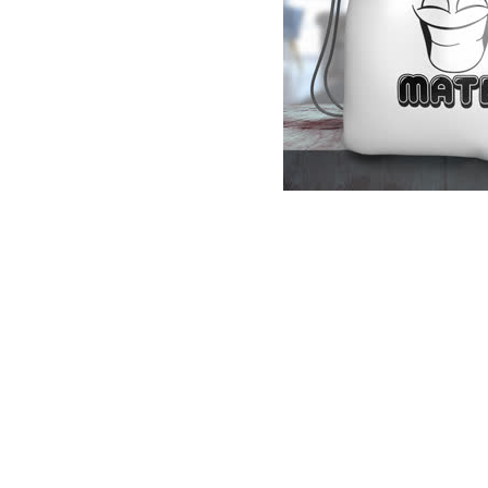
Tricouri Pescari
Tricouri Mecanici
Tricouri Fermieri
Tricouri Bere
Tricouri Auto
Tricouri Rock si Tribal
Tricouri Aniversare
Tricouri Cupluri
Tricouri Burlaci
Tricouri Familie
Tricouri Diverse
Distribuie
pe
Tricouri Azi esti Tanar si maine...
Facebook
Tricouri Motivationale
Tricouri Mamici
Tricouri Pensionari