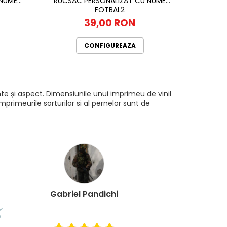
 NUME
RUCSAC PERSONALIZAT CU NUME
S
FOTBAL2
39,00 RON
CONFIGUREAZA
te și aspect. Dimensiunile unui imprimeu de vinil
rimeurile sorturilor si al pernelor sunt de
Gabriel Pandichi