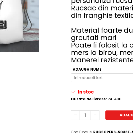
personaliza rucsa
Rucsac din materi
din franghie textil
Material foarte dur
greutati mari
Poate fi folosit la
mers la birou, mer
Manerel rezistente
ADAUGA NUME
In stoc
Durata de livrare:
24-48H
ADAUG
Cod Produs:
RUCSCPERS-5038F-