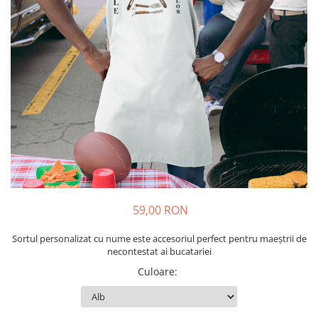
Tricouri Diverse
Tricouri Azi esti Tanar si maine...
Tricouri Motivationale
Tricouri Mamici
Tricouri Pensionari
Tricouri Animalute
Tricouri Stari
Tricouri Gameri
Tricouri Mesaje Virale
Tricouri Vesele
59,00 RON
Tricouri Zicale Romanesti
Sortul personalizat cu nume este accesoriul perfect pentru maeștrii de
Tricouri Copii
necontestat ai bucatariei
Culoare
: