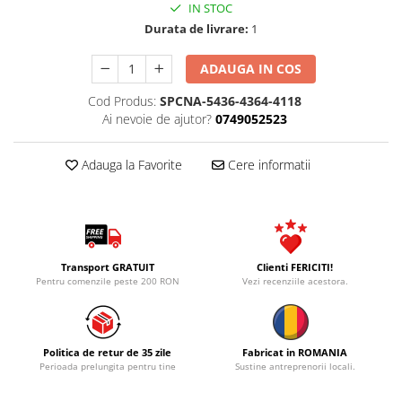
IN STOC
Durata de livrare:
1
ADAUGA IN COS
Cod Produs:
SPCNA-5436-4364-4118
Ai nevoie de ajutor?
0749052523
Adauga la Favorite
Cere informatii
Transport GRATUIT
Clienti FERICITI!
Pentru comenzile peste 200 RON
Vezi recenziile acestora.
Politica de retur de 35 zile
Fabricat in ROMANIA
Perioada prelungita pentru tine
Sustine antreprenorii locali.