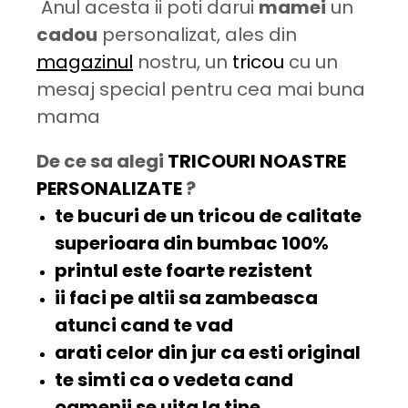
Anul acesta ii poti darui
mamei
un
cadou
personalizat, ales din
magazinul
nostru, un
tricou
cu un
mesaj special pentru cea mai buna
mama
De ce sa alegi
TRICOURI NOASTRE
PERSONALIZATE
?
te bucuri de un tricou de
calitate
superioara
din bumbac 100%
printul este
foarte rezistent
ii faci pe altii sa
zambeasca
atunci cand te vad
arati celor din jur ca esti
original
te simti ca o
vedeta
cand
oamenii se uita la tine