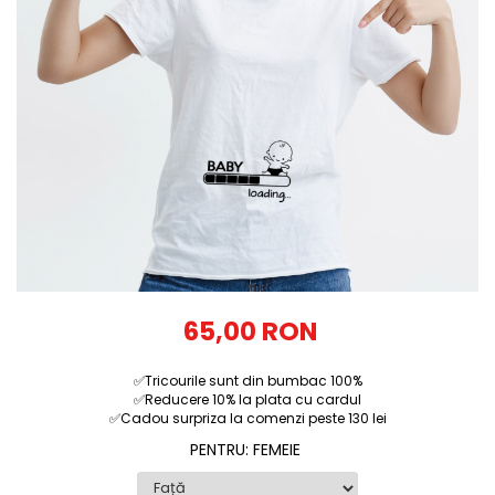
Tricouri Diverse
Tricouri Azi esti Tanar si maine...
Tricouri Motivationale
Tricouri Mamici
Tricouri Pensionari
Tricouri Animalute
Tricouri Stari
Tricouri Gameri
Tricouri Mesaje Virale
Tricouri Vesele
65,00 RON
Tricouri Zicale Romanesti
✅Tricourile sunt din bumbac 100%
Tricouri Copii
✅Reducere 10% la plata cu cardul
✅Cadou surpriza la comenzi peste 130 lei
PENTRU
:
FEMEIE