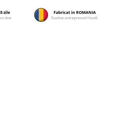
5 zile
Fabricat in ROMANIA
ru tine
Sustine antreprenorii locali.