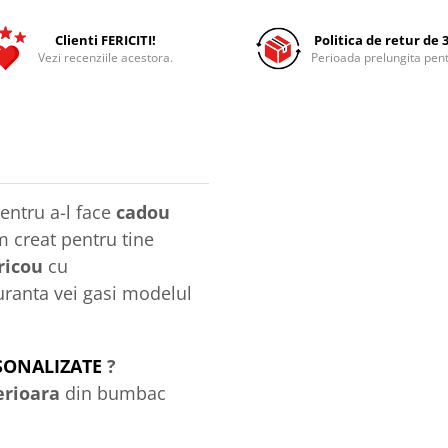
Clienti FERICITI!
Politica de retur de 3
Vezi recenziile acestora.
Perioada prelungita pent
entru a-l face
cadou
m creat pentru tine
ricou
cu
guranta vei gasi modelul
SONALIZATE
?
erioara
din bumbac