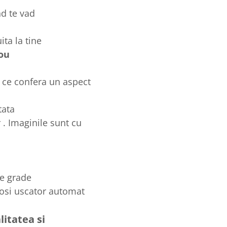
nd te vad
ta la tine
ou
 ce confera un aspect
tata
 . Imaginile sunt cu
de grade
losi uscator automat
litatea si