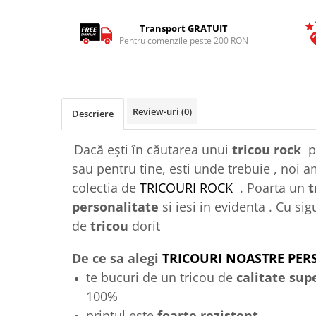
Tricouri Animalute
Transport GRATUIT
Tricouri Stari
Pentru comenzile peste 200 RON
Tricouri Gameri
Tricouri Mesaje Virale
Tricouri Vesele
Review-uri
(0)
Descriere
Tricouri Zicale Romanesti
Tricouri Copii
Dacă ești în căutarea unui
tricou rock
p
sau pentru tine, esti unde trebuie , noi a
colectia de
TRICOURI ROCK
. Poarta un
t
personalitate
si iesi in evidenta . Cu si
de
tricou
dorit
De ce sa alegi
TRICOURI NOASTRE PER
te bucuri de un tricou de
calitate sup
100%
printul este
foarte rezistent