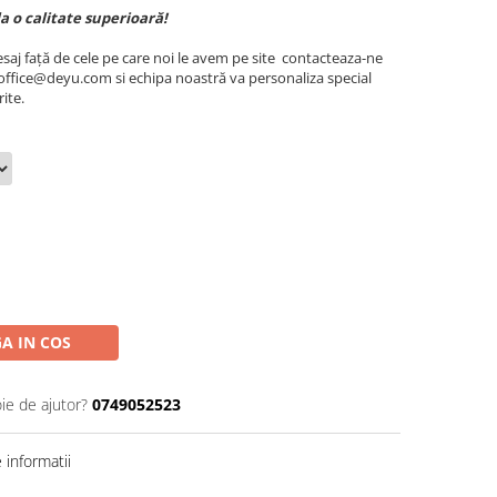
la o calitate superioară!
esaj față de cele pe care noi le avem pe site contacteaza-ne
ffice@deyu.com si echipa noastră va personaliza special
ite.
A IN COS
ie de ajutor?
0749052523
informatii