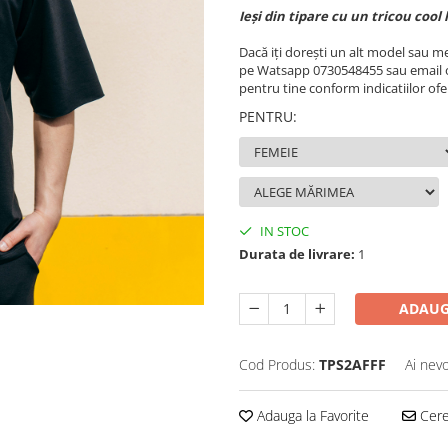
Ieși din tipare cu un tricou cool 
Dacă iți dorești un alt model sau m
pe Watsapp 0730548455 sau email o
pentru tine conform indicatiilor ofer
PENTRU
:
IN STOC
Durata de livrare:
1
ADAUG
Cod Produs:
TPS2AFFF
Ai nevo
Adauga la Favorite
Cere 