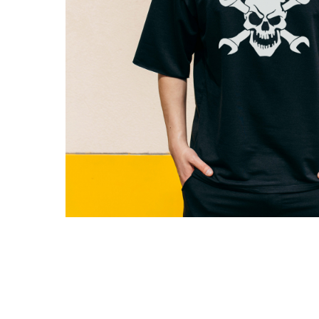
Tricouri Pescari
Tricouri Mecanici
Tricouri Fermieri
Tricouri Bere
Tricouri Auto
Tricouri Rock si Tribal
Tricouri Aniversare
Tricouri Cupluri
Tricouri Burlaci
Tricouri Familie
Tricouri Diverse
Distribuie
pe
Tricouri Azi esti Tanar si maine...
Facebook
Tricouri Motivationale
Tricouri Mamici
Tricouri Pensionari