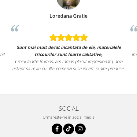
Loredana Gratie
Sunt mai mult decat incantata de ele, materialele
ni!
tricourilor sunt foarte calitative,
îm
Croiul foarte frumos, am ramas placut impresionata, abia
astept sa revin cu alte comenzi si sa incerc si alte produse.
SOCIAL
Urmareste-ne in social media