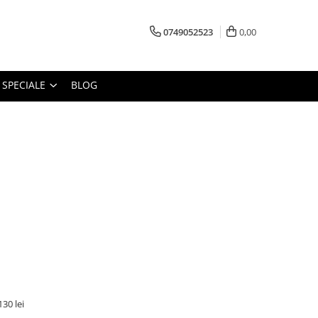
0749052523
0,00
 SPECIALE
BLOG
30 lei