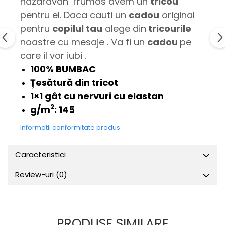
nazdravan frumos avem un
tricou
pentru el. Daca cauti un
cadou
original
pentru
copilul tau
alege din
tricourile
noastre cu mesaje . Va fi un
cadou
pe
care il vor iubi .
100% BUMBAC
Țesătură din tricot
1×1 gât cu nervuri cu elastan
2
g/m
:
145
Informatii conformitate produs
Caracteristici
Review-uri
(0)
PRODUSE SIMILARE