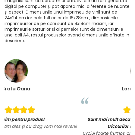
Imaginile sunt cu caracter orientativ, ele au fost generate
digital pe computer și pot aparea mici diferente de nuante
și aspect. Dimensiunile unui imprimeu de vinil sunt de
24x24 cm iar cele full color de 18x28cm , dimensiunile
imprimeurilor de pe căni sunt de 9x19cm maxim, iar
imprimeurile sorturilor si al pernelor sunt de dimensiunile
unei coli A4, restul produselor avand dimensiunile afisate in
descriere.
Loredana Gratie
Sunt mai mult decat incantata de ele, materialele
ni!
tricourilor sunt foarte calitative,
Croiul foarte frumos, am ramas placut impresionata, abia