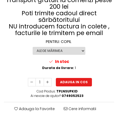
200 lei
Poti trimite cadoul direct
sărbătoritului
NU introducem factura in colete ,
facturile le trimitem pe email
PENTRU
:
COPIL
In stoc
Durata de livrare:
1
ADAUGA IN COS
Cod Produs:
TPLNSUPKID
Ai nevoie de ajutor?
0749052523
Adauga la Favorite
Cere informatii