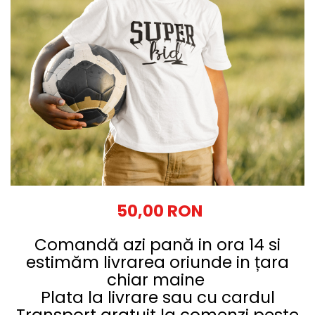
Tricouri Diverse
Tricouri Azi esti Tanar si maine...
Tricouri Motivationale
Tricouri Mamici
Tricouri Pensionari
Tricouri Animalute
Tricouri Stari
Tricouri Gameri
Tricouri Mesaje Virale
Tricouri Vesele
50,00 RON
Tricouri Zicale Romanesti
Comandă azi pană in ora 14 si
Tricouri Copii
estimăm livrarea oriunde in țara
chiar maine
Plata la livrare sau cu cardul
Transport gratuit la comenzi peste