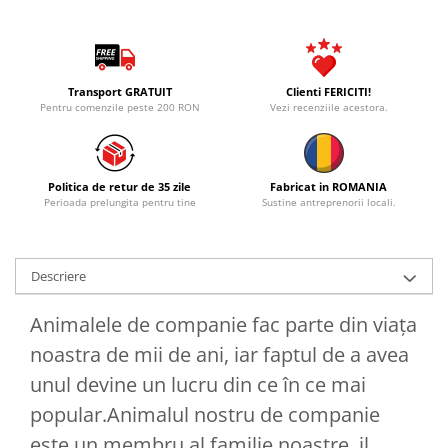
Transport GRATUIT
Clienti FERICITI!
Pentru comenzile peste 200 RON
Vezi recenziile acestora.
Politica de retur de 35 zile
Fabricat in ROMANIA
Perioada prelungita pentru tine
Sustine antreprenorii locali.
Descriere
Animalele de companie fac parte din viaţa
noastra de mii de ani, iar faptul de a avea
unul devine un lucru din ce în ce mai
popular.Animalul nostru de companie
este un membru al familie noastre, il