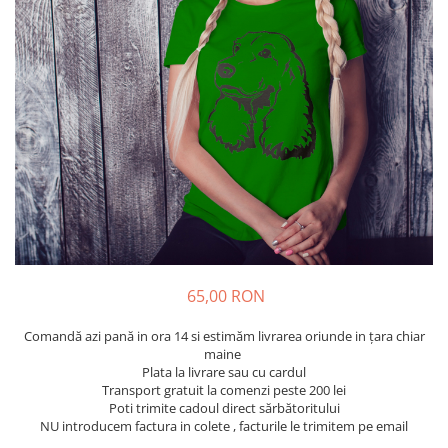
Tricouri Diverse
Tricouri Azi esti Tanar si maine...
Tricouri Motivationale
Tricouri Mamici
Tricouri Pensionari
Tricouri Animalute
Tricouri Stari
Tricouri Gameri
Tricouri Mesaje Virale
Tricouri Vesele
65,00 RON
Tricouri Zicale Romanesti
Comandă azi pană in ora 14 si estimăm livrarea oriunde in țara chiar
Tricouri Copii
maine
Plata la livrare sau cu cardul
Transport gratuit la comenzi peste 200 lei
Poti trimite cadoul direct sărbătoritului
NU introducem factura in colete , facturile le trimitem pe email