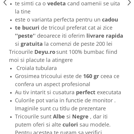
te simti ca o
vedeta
cand oamenii se uita
la tine
este o varianta perfecta pentru un
cadou
te bucuri
de tricoul preferat cat ai zice
''peste'
' deoarece iti oferim
livrare rapida
si
gratuita
la comenzi de peste 200 lei
Tricourile
Deyu.ro
sunt 100% bumbac fiind
moi si placute la atingere
Croiala tubulara
Grosimea tricoului este de
160 gr
ceea ce
confera un aspect profesional
Au tiv intarit si cusatura
perfect
executata
Culorile pot varia in functie de monitor .
Imaginile sunt cu titlu de prezentare
Tricourile sunt
Albe
si
Negre
, dar iti
putem oferi si alte
culori
sau modele.
Pentru acestea te rugam sa verifici