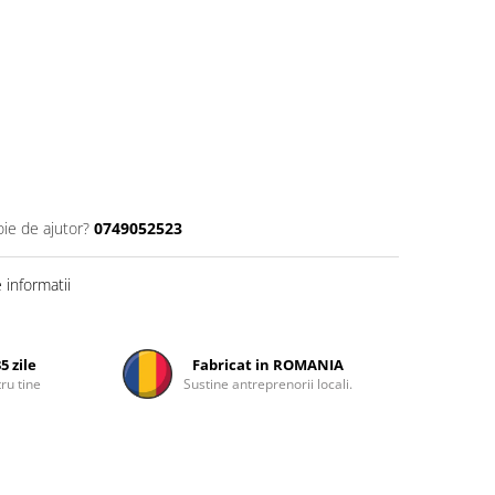
oie de ajutor?
0749052523
informatii
5 zile
Fabricat in ROMANIA
ru tine
Sustine antreprenorii locali.