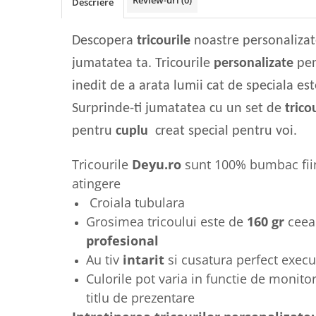
Descriere
Tricouri Animalute
Tricouri Stari
Descopera
tricourile
noastre personalizat
Tricouri Gameri
jumatatea ta. Tricourile
personalizate
pe
Tricouri Mesaje Virale
inedit de a arata lumii cat de speciala es
Tricouri Vesele
Surprinde-ti jumatatea cu un set de
trico
Tricouri Zicale Romanesti
pentru
cuplu
creat special pentru voi.
Tricouri Copii
Tricourile
Deyu.ro
sunt 100% bumbac fiin
atingere
Croiala tubulara
Grosimea tricoului este de
160 gr
ceea
profesional
Au tiv
intarit
si cusatura perfect execu
Culorile pot varia in functie de monitor
titlu de prezentare