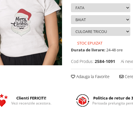
STOC EPUIZAT
Durata de livrare:
24-48 ore
Cod Produs:
2584-1091
Ai nev
Adauga la Favorite
Cere 
Clienti FERICITI!
Politica de retur de 3
Vezi recenziile acestora.
Perioada prelungita pent