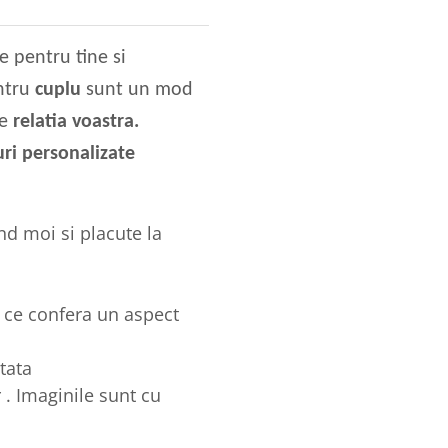
e pentru tine si
ntru
cuplu
sunt un mod
te
relatia voastra.
uri personalizate
d moi si placute la
 ce confera un aspect
tata
 . Imaginile sunt cu