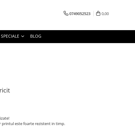
0749052523
0,00
 SPECIALE
BLOG
icit
izate!
printul este foarte rezistent in timp.