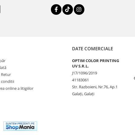
DATE COMERCIALE
păr
OPTIM COLOR PRINTING
UV S.R.L.
lată
J17/1096/2019
e Retur
41183061
 conditii
Str. Razboieni, Nr.76, Ap.1
a online a litigiilor
Galați, Galați