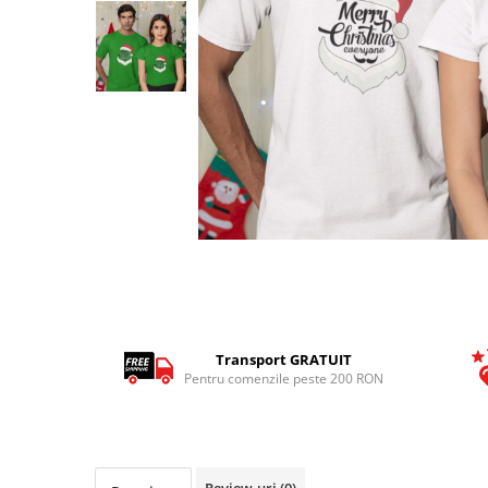
Tricouri Pescari
Tricouri Mecanici
Tricouri Fermieri
Tricouri Bere
Tricouri Auto
Tricouri Rock si Tribal
Tricouri Aniversare
Tricouri Cupluri
Distribuie
Tricouri Burlaci
pe
Facebook
Tricouri Familie
Tricouri Diverse
Transport GRATUIT
Tricouri Azi esti Tanar si maine...
Pentru comenzile peste 200 RON
Tricouri Motivationale
Tricouri Mamici
Tricouri Pensionari
Review-uri
(0)