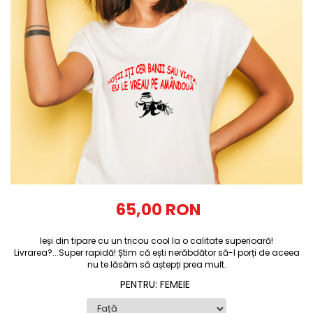
Tricouri Diverse
Tricouri Azi esti Tanar si maine...
Tricouri Motivationale
Tricouri Mamici
Tricouri Pensionari
Tricouri Animalute
Tricouri Stari
Tricouri Gameri
Tricouri Mesaje Virale
Tricouri Vesele
65,00 RON
Tricouri Zicale Romanesti
Ieși din tipare cu un tricou cool la o calitate superioară!
Tricouri Copii
Livrarea?...Super rapidă! Știm că ești nerăbdător să-l porți de aceea
nu te lăsăm să aștepți prea mult.
PENTRU
:
FEMEIE