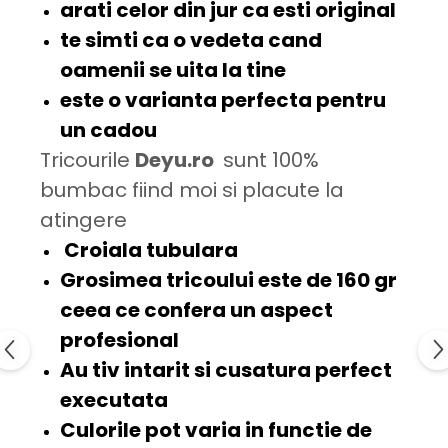
arati celor din jur ca esti
original
te simti ca o
vedeta
cand
oamenii se uita la tine
este o varianta perfecta pentru
un
cadou
Tricourile
Deyu.ro
sunt 100%
bumbac fiind moi si placute la
atingere
Croiala tubulara
Grosimea tricoului este de
160 gr
ceea ce confera un aspect
profesional
Au tiv intarit si cusatura
perfect
executata
Culorile pot varia in functie de