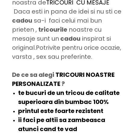
noastra de
TRICOURI CU MESAJE
Daca esti in pana de idei si nu sti ce
cadou
sa-i faci celui mai bun
prieten ,
tricourile
noastre cu
mesaje sunt un
cadou
inspirat si
original.Potrivite pentru orice ocazie,
varsta , sex sau preferinte.
De ce sa alegi
TRICOURI NOASTRE
PERSONALIZATE
?
te bucuri de un tricou de
calitate
superioara
din bumbac 100%
printul este
foarte rezistent
ii faci pe altii sa
zambeasca
atunci cand te vad