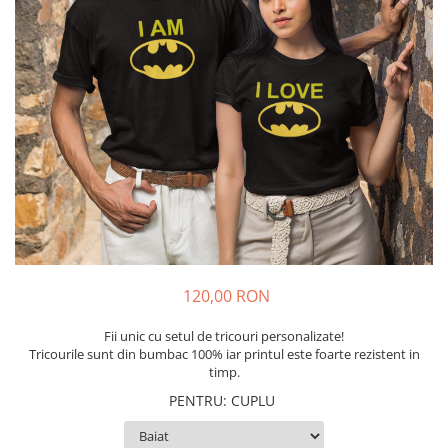
Tricouri Diverse
Tricouri Azi esti Tanar si maine...
Tricouri Motivationale
Tricouri Mamici
Tricouri Pensionari
Tricouri Animalute
Tricouri Stari
Tricouri Gameri
Tricouri Mesaje Virale
Tricouri Vesele
120,00 RON
Tricouri Zicale Romanesti
Fii unic cu setul de tricouri personalizate!
Tricouri Copii
Tricourile sunt din bumbac 100% iar printul este foarte rezistent in
timp.
PENTRU
:
CUPLU