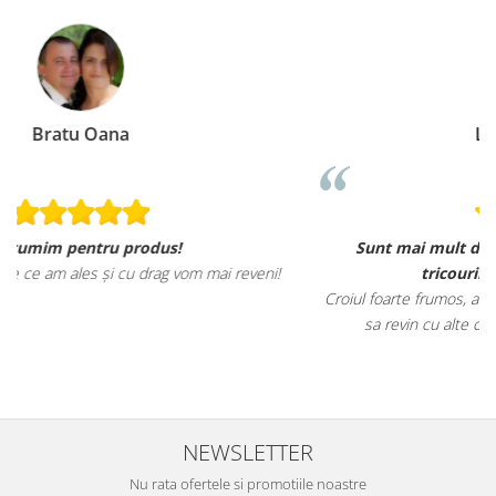
Loredana Gratie
Sunt mai mult decat incantata de ele, materialele
tricourilor sunt foarte calitative,
Croiul foarte frumos, am ramas placut impresionata, abia astept
sa revin cu alte comenzi si sa incerc si alte produse.
NEWSLETTER
Nu rata ofertele si promotiile noastre