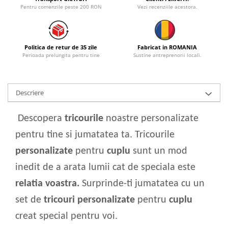
Pentru comenzile peste 200 RON
Vezi recenziile acestora.
Politica de retur de 35 zile
Fabricat in ROMANIA
Perioada prelungita pentru tine
Sustine antreprenorii locali.
Descriere
Descopera
tricourile
noastre personalizate
pentru tine si jumatatea ta. Tricourile
personalizate
pentru
cuplu
sunt un mod
inedit de a arata lumii cat de speciala este
relatia voastra.
Surprinde-ti jumatatea cu un
set de
tricouri personalizate
pentru
cuplu
creat special pentru voi.